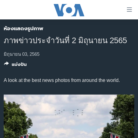
ลิ้งค์
เชื่อม
ต่อ
ห้องแสดงรูปภาพ
หน้าหลัก
ข้าม
ภาพข่าวประจำวันที่ 2 มิถุนายน 2565
ไป
โลก
เนื้อหา
เอเชีย
มิถุนายน 03, 2565
หลัก
แบ่งปัน
สหรัฐฯ
ข้าม
ไป
ไทย
A look at the best news photos from around the world.
หน้า
ธุรกิจ
หลัก
ข้าม
วิทยาศาสตร์
ไป
สังคมและสุขภาพ
ที่
การ
ไลฟ์สไตล์
ค้นหา
ตรวจสอบข่าว