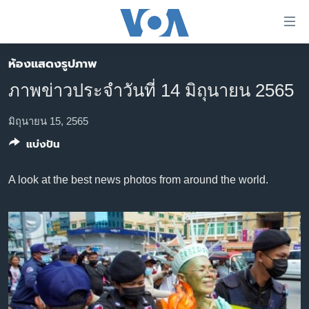
ลิ้งค์
เชื่อม
ต่อ
ห้องแสดงรูปภาพ
หน้าหลัก
ข้าม
ภาพข่าวประจำวันที่ 14 มิถุนายน 2565
ไป
โลก
เนื้อหา
เอเชีย
มิถุนายน 15, 2565
หลัก
แบ่งปัน
สหรัฐฯ
ข้าม
ไป
ไทย
A look at the best news photos from around the world.
หน้า
ธุรกิจ
หลัก
ข้าม
วิทยาศาสตร์
ไป
สังคมและสุขภาพ
ที่
การ
ไลฟ์สไตล์
ค้นหา
ตรวจสอบข่าว