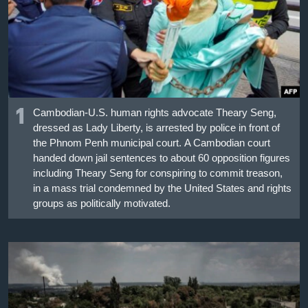
เรียนรู้ภาษาอังกฤษ
พอดคาสต์
ติดตามเรา
1
Cambodian-U.S. human rights advocate Theary Seng,
dressed as Lady Liberty, is arrested by police in front of
เลือกภาษา
the Phnom Penh municipal court. A Cambodian court
handed down jail sentences to about 60 opposition figures
including Theary Seng for conspiring to commit treason,
in a mass trial condemned by the United States and rights
groups as politically motivated.