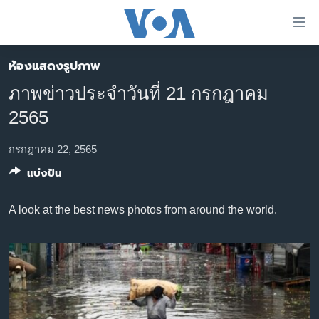
ลิ้งค์
เชื่อม
ต่อ
ห้องแสดงรูปภาพ
หน้าหลัก
ข้าม
ภาพข่าวประจำวันที่ 21 กรกฎาคม
ไป
โลก
2565
เนื้อหา
เอเชีย
หลัก
สหรัฐฯ
กรกฎาคม 22, 2565
ข้าม
ไป
แบ่งปัน
ไทย
หน้า
ธุรกิจ
หลัก
A look at the best news photos from around the world.
ข้าม
วิทยาศาสตร์
ไป
สังคมและสุขภาพ
ที่
การ
ไลฟ์สไตล์
ค้นหา
ตรวจสอบข่าว