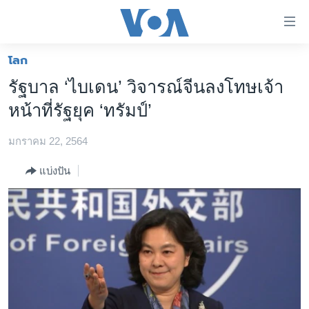
ลิ้งค์
เชื่อม
ต่อ
โลก
หน้าหลัก
ข้าม
รัฐบาล ‘ไบเดน’ วิจารณ์จีนลงโทษเจ้า
ไป
โลก
หน้าที่รัฐยุค ‘ทรัมป์’
เนื้อหา
เอเชีย
หลัก
มกราคม 22, 2564
สหรัฐฯ
ข้าม
ไป
ไทย
แบ่งปัน
หน้า
ธุรกิจ
หลัก
ข้าม
วิทยาศาสตร์
ไป
สังคมและสุขภาพ
ที่
การ
ไลฟ์สไตล์
ค้นหา
ตรวจสอบข่าว