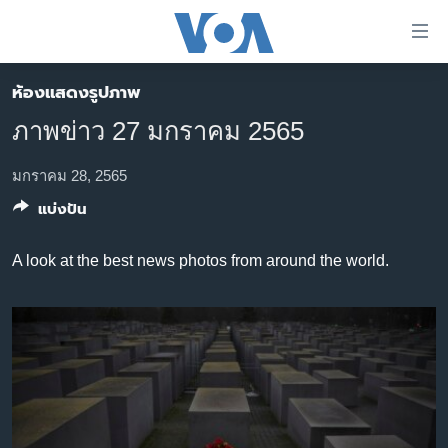
ลิ้งค์
เชื่อม
ต่อ
ห้องแสดงรูปภาพ
หน้าหลัก
ข้าม
ภาพข่าว 27 มกราคม 2565
ไป
โลก
เนื้อหา
เอเชีย
มกราคม 28, 2565
หลัก
แบ่งปัน
สหรัฐฯ
ข้าม
ไป
ไทย
A look at the best news photos from around the world.
หน้า
ธุรกิจ
หลัก
ข้าม
วิทยาศาสตร์
ไป
สังคมและสุขภาพ
ที่
การ
ไลฟ์สไตล์
ค้นหา
ตรวจสอบข่าว