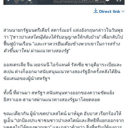
240p
Direct link
360p
Auto
240p
360p
480p
480p
ส่วนนายกรัฐมนตรีเคียร์ สตาร์เมอร์ แห่งอังกฤษกล่าวในวันพุธ
ว่า “
[ชาวปาเลสไตน์]ต้องได้รับอนุญาตให้กลับบ้าน
” เพื่อกลับไป
720p
720p
1080p
ฟื้นฟูบ้านเรือน “
และเราควรยืนเคียงข้างพวกเขาในการสร้าง
1080p
ตัวขึ้นมาใหม่ ผ่านแนวทางสองรัฐ
”
ออสเตรเลีย จีน เยอรมนี ไอร์แลนด์ รัสเซีย ซาอุดีอาระเบียและ
สเปน ต่างก็ออกมาสนับสนุนแนวทางสองรัฐอีกครั้งหลังได้ยิน
ข้อเสนอของผู้นำสหรัฐฯ
ทั้งนี้ ที่ผ่านมา สหรัฐฯ สนับสนุนทางออกของความขัดแย้ง
อิสราเอล-ฮามาสผ่านแนวทางสองรัฐมาโดยตลอด
ขณะเดียวกัน ผู้นำเขตปาเลสไตน์ มาห์มูด อับบาส เรียกร้องให้
ยูเอ็น “ปกป้องประชาชนชาวปาเลสไตน์และสิทธิที่แยกออกจาก
บุคคลไม่ได้ของพวกเขา” และกล่าวด้วยว่า สิ่งที่ทรัมป์ต้องการ