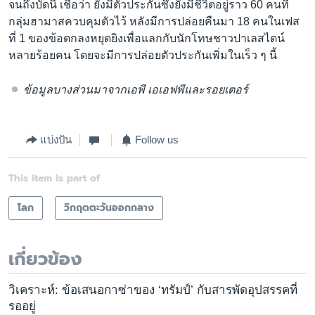
จนถึงบัดนี้ เชื่อว่า ยังมีตัวประกันซึ่งยังมีชีวิตอยู่ราว 60 คนที่
กลุ่มฮามาสควบคุมตัวไว้ หลังมีการปล่อยคืนมา 18 คนในเฟส
ที่ 1 ของข้อตกลงหยุดยิงเพื่อแลกกับนักโทษชาวปาเลสไตน์
หลายร้อยคน โดยจะมีการปล่อยตัวประกันเพิ่มในเร็ว ๆ นี้
ข้อมูลบางส่วนมาจากเอพี เอเอฟพีและรอยเตอร์
แบ่งปัน
Follow us
This item is part of
โลก
วิกฤตตะวันออกกลาง
เกี่ยวข้อง
วิเคราะห์: ข้อเสนอกาซ่าของ ‘ทรัมป์’ กับสารพัดอุปสรรคที่
รออยู่