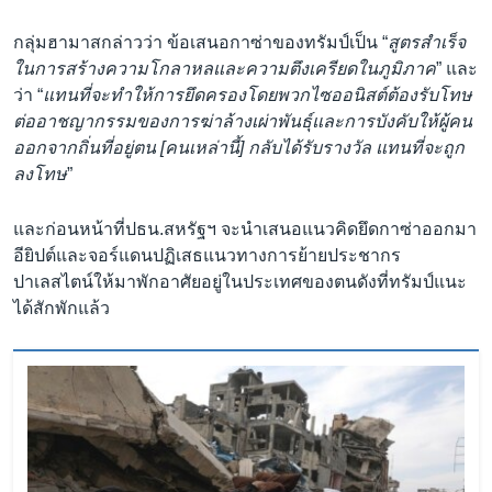
กลุ่มฮามาสกล่าวว่า ข้อเสนอกาซ่าของทรัมป์เป็น “
สูตรสำเร็จ
ในการสร้างความโกลาหลและความตึงเครียดในภูมิภาค
” และ
ว่า “
แทนที่จะทำให้การยึดครองโดยพวกไซออนิสต์ต้องรับโทษ
ต่ออาชญากรรมของการฆ่าล้างเผ่าพันธุ์และการบังคับให้ผู้คน
ออกจากถิ่นที่อยู่ตน [คนเหล่านี้] กลับได้รับรางวัล แทนที่จะถูก
ลงโทษ
”
และก่อนหน้าที่ปธน.สหรัฐฯ จะนำเสนอแนวคิดยึดกาซ่าออกมา
อียิปต์และจอร์แดนปฏิเสธแนวทางการย้ายประชากร
ปาเลสไตน์ให้มาพักอาศัยอยู่ในประเทศของตนดังที่ทรัมป์แนะ
ได้สักพักแล้ว