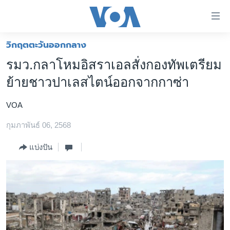
ลิ้งค์
เชื่อม
ต่อ
วิกฤตตะวันออกกลาง
หน้าหลัก
ข้าม
รมว.กลาโหมอิสราเอลสั่งกองทัพเตรียม
ไป
โลก
ย้ายชาวปาเลสไตน์ออกจากกาซ่า
เนื้อหา
เอเชีย
หลัก
VOA
สหรัฐฯ
ข้าม
ไป
กุมภาพันธ์ 06, 2568
ไทย
หน้า
ธุรกิจ
แบ่งปัน
หลัก
ข้าม
วิทยาศาสตร์
ไป
สังคมและสุขภาพ
ที่
การ
ไลฟ์สไตล์
ค้นหา
ตรวจสอบข่าว