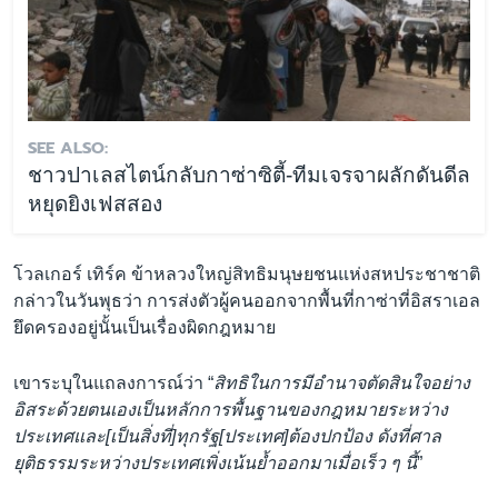
SEE ALSO:
ชาวปาเลสไตน์กลับกาซ่าซิตี้-ทีมเจรจาผลักดันดีล
หยุดยิงเฟสสอง
โวลเกอร์ เทิร์ค ข้าหลวงใหญ่สิทธิมนุษยชนแห่งสหประชาชาติ
กล่าวในวันพุธว่า การส่งตัวผู้คนออกจากพื้นที่กาซ่าที่อิสราเอล
ยึดครองอยู่นั้นเป็นเรื่องผิดกฎหมาย
เขาระบุในแถลงการณ์ว่า “
สิทธิในการมีอำนาจตัดสินใจอย่าง
อิสระด้วยตนเองเป็นหลักการพื้นฐานของกฎหมายระหว่าง
ประเทศและ[เป็นสิ่งที่]ทุกรัฐ[ประเทศ]ต้องปกป้อง ดังที่ศาล
ยุติธรรมระหว่างประเทศเพิ่งเน้นย้ำออกมาเมื่อเร็ว ๆ นี้
”