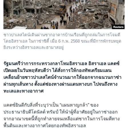
เรียนรู้ภาษาอังกฤษ
พอดคาสต์
ติดตามเรา
ชาวปาเลสไตน์เดินผ่านซากอาคารบ้านเรือนที่ถูกถล่มในการโจมตี
โดยอิสราเอล ในกาซ่าซิตี้ เมื่อ 6 ก.พ. 2568 ขณะที่มีการพักรบหยุด
ยิงระหว่างอิสราเอลและฮามาสอยู่
เลือกภาษา
รัฐมนตรีว่าการกระทรวงกลาโหมอิสราเอล อิสราเอล แคตซ์
เปิดเผยในวันพฤหัสบดีว่า ได้สั่งการให้กองทัพเตรียมแผน
เคลื่อนย้ายชาวปาเลสไตน์จำนวนมากให้ออกจากฉนวนกาซ่า
ผ่านทุกเส้นทาง ตั้งแต่ช่องทางผ่านแดนทางบก ไปจนถึงทาง
ทะเลและทางอากาศ
แคตซ์ยินดีกับสิ่งที่ระบุว่าเป็น “แผนหาญกล้า” ของ
ประธานาธิบดีโดนัลด์ ทรัมป์ ให้นำผู้ที่อาศัยอยู่ในกาซ่าออก
จากอาณาเขตนี้ที่ถูกทำลายจนเหลือแต่ซากในการโจมตีทาง
พื้นดินและทางอากาศโดยกองทัพอิสราเอล