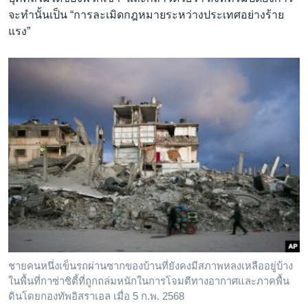
จะทำนั้นเป็น “การละเมิดกฎหมายระหว่างประเทศอย่างร้าย
แรง”
ชายคนหนึ่งเข็นรถผ่านซากของบ้านที่ยังคงมีสภาพหลงเหลืออยู่บ้าง
ในพื้นที่กาซ่าซิตี้ที่ถูกถล่มหนักในการโจมตีทางอากาศและภาคพื้น
ดินโดยกองทัพอิสราเอล เมื่อ 5 ก.พ. 2568