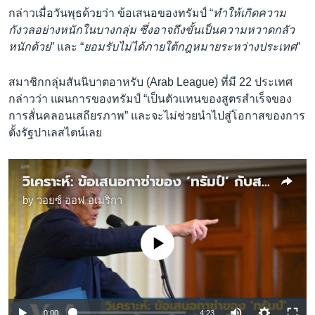
กล่าวเมื่อวันพุธด้วยว่า ข้อเสนอของทรัมป์ “
ทำให้เกิดความ
กังวลอย่างหนักในบางกลุ่ม ซึ่งอาจถึงขั้นเป็นความหวาดกลัว
หนักด้วย
” และ “
ยอมรับไม่ได้ภายใต้กฎหมายระหว่างประเทศ
”
สมาชิกกลุ่มสันนิบาตอาหรับ (Arab League) ที่มี 22 ประเทศ
กล่าวว่า แผนการของทรัมป์ “เป็นตัวแทนของสูตรสำเร็จของ
การสั่นคลอนเสถียรภาพ” และจะไม่ช่วยนำไปสู่โอกาสของการ
ตั้งรัฐปาเลสไตน์เลย
วิเคราะห์: ข้อเสนอกาซ่าของ ‘ทรัมป์’ กับสารพัดอุปสรรคที่รออยู่
by
วอยซ์ ออฟ อเมริกา
No media source currently available
Auto
0:00
4:23