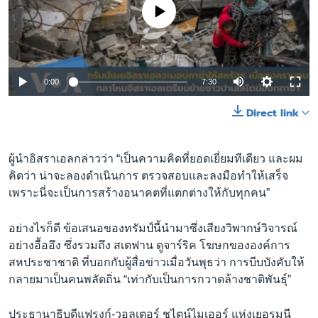
No media source currently available
Auto
0:00
7:30
240p
Direct link
360p
Auto
240p
360p
480p
480p
ผู้นำอิสราเอลกล่าวว่า “เป็นความคิดที่ยอดเยี่ยมทีเดียว และผม
คิดว่า น่าจะลองดำเนินการ ตรวจสอบและลงมือทำให้เสร็จ
720p
720p
1080p
เพราะนี่จะเป็นการสร้างอนาคตที่แตกต่างให้กับทุกคน”
1080p
อย่างไรก็ดี ข้อเสนอของทรัมป์นี้นำมาซึ่งเสียงวิพากษ์วิจารณ์
อย่างอื้ออึง ซึ่งรวมถึง สเตฟาน ดูจาร์ริค โฆษกขององค์การ
สหประชาชาติ ที่บอกกับผู้สื่อข่าวเมื่อวันพุธว่า การบีบบังคับให้
กลายมาเป็นคนพลัดถิ่น “เท่ากับเป็นการกวาดล้างชาติพันธุ์”
ประธานาธิบดีแฟรงก์-วอลเตอร์ ชไตน์ไมเออร์ แห่งเยอรมนี