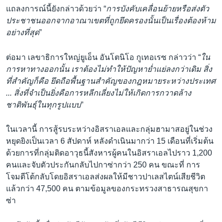
แถลงการณ์นี้ยังกล่าวด้วยว่า “
การบังคับเคลื่อนย้ายหรือส่งตัว
ประชาชนออกจากอาณาเขตที่ถูกยึดครองนั้นเป็นเรื่องต้องห้าม
อย่างที่สุด
”
ต่อมา เลขาธิการใหญ่ยูเอ็น อันโตนิโอ กูเทอเรซ กล่าวว่า “
ใน
การหาทางออกนั้น เราต้องไม่ทำให้ปัญหาย่ำแย่ลงกว่าเดิม สิ่ง
ที่สำคัญก็คือ ยึดถือพื้นฐานสำคัญของกฎหมายระหว่างประเทศ
... สิ่งที่จำเป็นยิ่งคือการหลีกเลี่ยงไม่ให้เกิดการกวาดล้าง
ชาติพันธุ์ในทุกรูปแบบ
”
ในเวลานี้ การสู้รบระหว่างอิสราเอลและกลุ่มฮามาสอยู่ในช่วง
หยุดยิงเป็นเวลา 6 สัปดาห์ หลังดำเนินมากว่า 15 เดือนที่เริ่มต้น
ด้วยการที่กลุ่มติดอาวุธนี้สังหารผู้คนในอิสราเอลไปราว 1,200
คนและจับตัวประกันกลับไปกาซ่ากว่า 250 คน ขณะที่ การ
โจมตีโต้กลับโดยอิสราเอลส่งผลให้มีชาวปาเลสไตน์เสียชีวิต
แล้วกว่า 47,500 คน ตามข้อมูลของกระทรวงสาธารณสุขกา
ซ่า