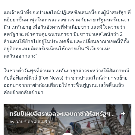
แต่เจ้าหน้าที่ของปาเลสไตน์ปฏิเสธข้อเสนอนี้ของผู้นำสหรัฐฯ ที่
หยิบยกขึ้นมาพูดในการแถลงข่าวร่วมกับนายกรัฐมนตรีเบนจา
มิน เนทันยาฮู เมื่อวันอังคารที่ทำเนียบขาว และมีใจความว่า
สหรัฐฯ จะเข้าควบคุมฉนวนกาซ่า บีบชาวปาเลสไตน์กว่า 2
ล้านคนให้ย้ายไปอยู่ในประเทศอื่น และเปลี่ยนอาณาเขตนี้ที่ตั้ง
อยู่ติดทะเลเมดิเตอร์เรเนียนให้กลายเป็น “ริเวียราแห่ง
ตะวันออกกลาง”
ในช่วงค่ำวันพุธที่ผ่านมา เนทันยาฮูกล่าวระหว่างให้สัมภาษณ์
กับสื่อฟ็อกซ์นิวส์ (Fox News) ว่า ชาวปาเลสไตน์สามารถย้าย
ออกมาจากกาซ่าก่อนเพื่อรอให้การฟื้นฟูบูรณะเสร็จสิ้นแล้ว
ค่อยย้ายกลับเข้ามา
ทรัมป์เผยอิสราเอลจะมอบกาซ่าให้สหรัฐฯ เมื่อสงครามจบ
by
วอยซ์ ออฟ อเมริกา