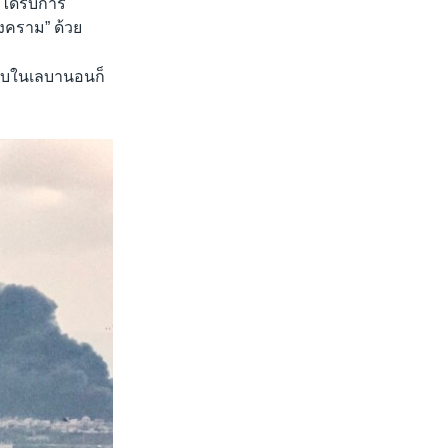
ได้รับการ
งคราม” ด้วย
แบบในเลบานอนก็