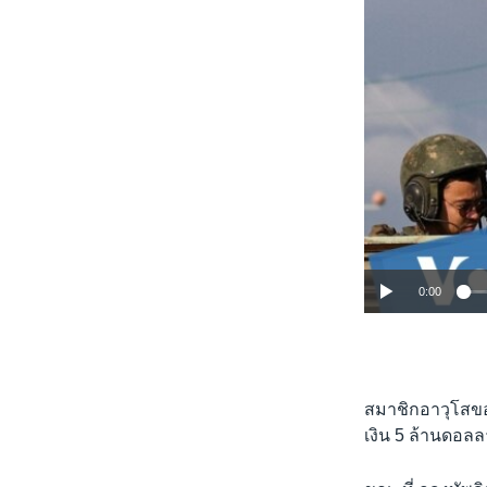
0:00
สมาชิกอาวุโสของฮ
เงิน 5 ล้านดอลล