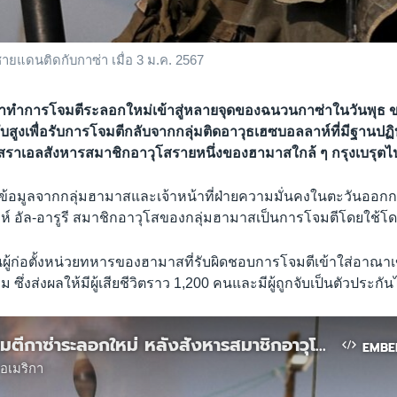
ยแดนติดกับกาซ่า เมื่อ 3 ม.ค. 2567
้าทำการโจมตีระลอกใหม่เข้าสู่หลายจุดของฉนวนกาซ่าในวันพุธ ข
บสูงเพื่อรับการโจมตีกลับจากกลุ่มติดอาวุธเฮซบอลลาห์ที่มีฐานปฏิบ
สราเอลสังหารสมาชิกอาวุโสรายหนึ่งของฮามาสใกล้ ๆ กรุงเบรุตไปเ
ข้อมูลจากกลุ่มฮามาสและเจ้าหน้าที่ฝ่ายความมั่นคงในตะวันออกกลา
ห์ อัล-อารูรี สมาชิกอาวุโสของกลุ่มฮามาสเป็นการโจมตีโดยใช้โ
งในผู้ก่อตั้งหน่วยทหารของฮามาสที่รับผิดชอบการโจมตีเข้าใส่อาณ
ลาคม ซึ่งส่งผลให้มีผู้เสียชีวิตราว 1,200 คนและมีผู้ถูกจับเป็นตัวประก
อิสราเอลโจมตีกาซ่าระลอกใหม่ หลังสังหารสมาชิกอาวุโสฮามาสในเบรุต
EMBE
อเมริกา