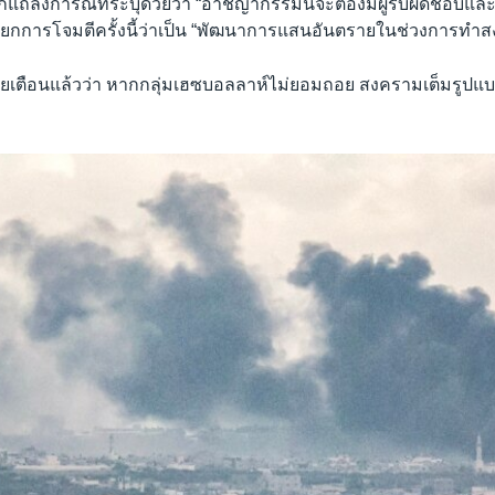
แถลงการณ์ที่ระบุด้วยว่า “อาชญากรรมนี้จะต้องมีผู้รับผิดชอบและ
ียกการโจมตีครั้งนี้ว่าเป็น “พัฒนาการแสนอันตรายในช่วงการทำส
อลเคยเตือนแล้วว่า หากกลุ่มเฮซบอลลาห์ไม่ยอมถอย สงครามเต็มรูป