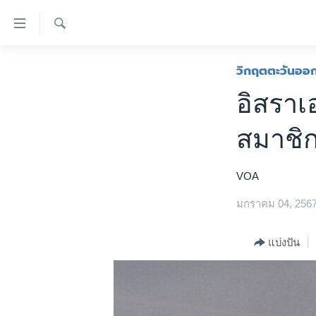
ลิ้งค์
เชื่อม
ค้นหา
ต่อ
หน้าหลัก
วิกฤตตะวันออ
ข้าม
โลก
อิสราเ
ไป
เอเชีย
เนื้อหา
สมาชิ
หลัก
สหรัฐฯ
ข้าม
ไทย
ไป
VOA
หน้า
ธุรกิจ
หลัก
มกราคม 04, 256
วิทยาศาสตร์
ข้าม
ไป
สังคมและสุขภาพ
แบ่งปัน
ที่
ไลฟ์สไตล์
การ
ตรวจสอบข่าว
ค้นหา