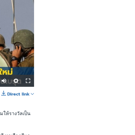
Direct link
SHARE
อมให้รางวัลเป็น