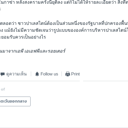
กาซ่า หลังสงครามครั้งนี้ยุติลง แต่ก็ไม่ได้ให้รายละเอียดว่า สิ่งท
ร
าตลอดว่า ชาวปาเลสไตน์ต้องเป็นส่วนหนึ่งของรัฐบาลที่ปกครองพื้น
 แม้ยังไม่มีความชัดเจนว่ารูปแบบขององค์การบริหารปาเลสไตน์
อมรับควรเป็นอย่างไร
วนมาจากเอพี เอเอฟพีและรอยเตอร์
ดูความเห็น
Follow us
Print
 of
ตตะวันออกกลาง