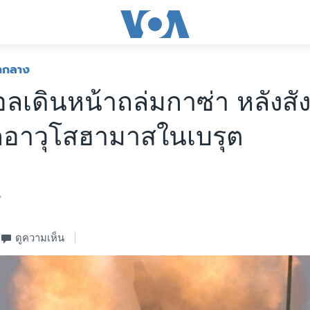
กกลาง
อลเดินหน้าถล่มกาซ่า หลังสั
กอาวุโสฮามาสในเบรุต
7
ดูความเห็น