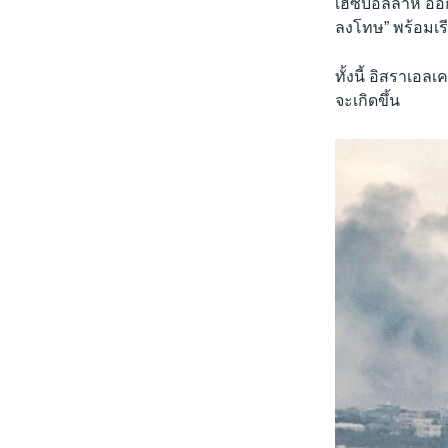
เฮซบอลลาห์ ออก
ลงโทษ” พร้อมเร
ทั้งนี้ อิสราเ
จะเกิดขึ้น