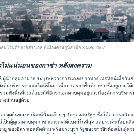
มโจมตีของอิสราเอล ที่เมืองคานยูนิส เมื่อ 3 ม.ค. 2567
ังไม่แน่นอนของกาซ่า หลังสงคราม
ห์ ผู้นำกลุ่มฮามาส ระบุระหว่างการแถลงข่าวทางโทรทัศน์เมื่อวันอั
ตั้งทีมบริหารปาเลสไตน์ขึ้นมาเพื่อปกครองพื้นที่กาซ่า ซึ่งอยู่ภาย
ทั้งพื้นที่เวสต์แบงก์ที่อิสราเอลควบคุมอยู่และมีองค์การบริหาร
งส่วนอยู่ด้วย
่า จุดยืนของฮานิเยห์นั้นคล้าย ๆ กับของสหรัฐฯ ซึ่งก็คือ การสนับ
ป็นผู้ดูแลควบคุมกาซ่าและเวสต์แบงก์ในที่สุด แต่ประเด็นนี้เป็นสิ่
าฮู ของอิสราเอลคัดค้าน พร้อมระบุว่า รัฐของชาวยิวต้องเป็นผู้ค