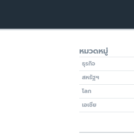
หมวดหมู่
ธุรกิจ
สหรัฐฯ
โลก
เอเชีย