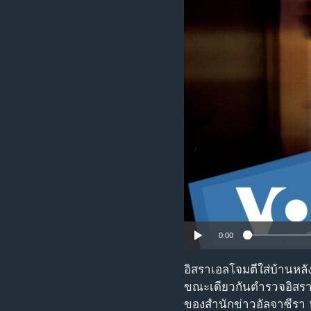
เรียนรู้ภาษาอังกฤษ
พอดคาสต์
0:00
อิสราเอลโจมตีใส่บ้านหล
ขณะเดียวกันตำรวจอิสราเอ
ของสำนักข่าวอัลจาซีรา ห