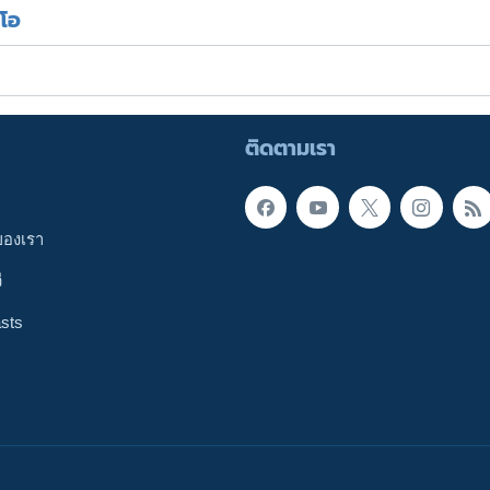
ีโอ
ติดตามเรา
ของเรา
ี
sts