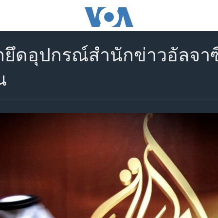
กยึดอุปกรณ์สำนักข่าวอัลจ
น