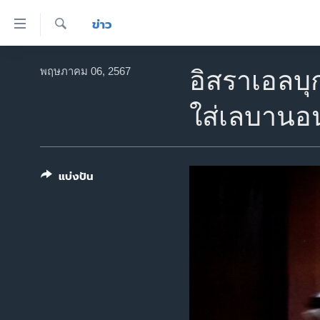
ลิ้งค์
ข่าว
เชื่อม
ค้นหา
ต่อ
หน้าหลัก
พฤษภาคม 06, 2567
อิสราเอลบุ
ข้าม
โลก
ไป
ใส่เลบานอ
เอเชีย
เนื้อหา
หลัก
สหรัฐฯ
ข้าม
ไทย
ไป
แบ่งปัน
หน้า
ธุรกิจ
หลัก
วิทยาศาสตร์
ข้าม
ไป
สังคมและสุขภาพ
ที่
ไลฟ์สไตล์
การ
ตรวจสอบข่าว
ค้นหา