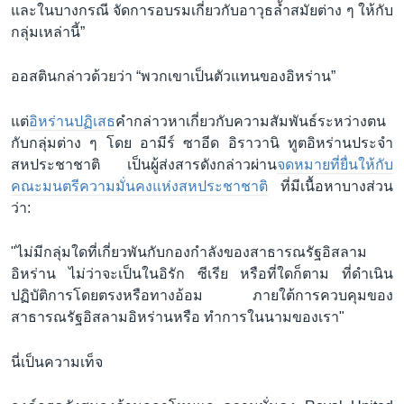
และในบางกรณี จัดการอบรมเกี่ยวกับอาวุธล้ำสมัยต่าง ๆ ให้กับ
กลุ่มเหล่านี้”
ออสตินกล่าวด้วยว่า “พวกเขาเป็นตัวแทนของอิหร่าน”
แต่
อิหร่านปฏิเสธ
คำกล่าวหาเกี่ยวกับความสัมพันธ์ระหว่างตน
กับกลุ่มต่าง ๆ โดย อามีร์ ซาอีด อิราวานิ ทูตอิหร่านประจำ
สหประชาชาติ เป็นผู้ส่งสารดังกล่าวผ่าน
จดหมายที่ยื่นให้กับ
คณะมนตรีความมั่นคงแห่งสหประชาชาติ
ที่มีเนื้อหาบางส่วน
ว่า:
"ไม่มีกลุ่มใดที่เกี่ยวพันกับกองกำลังของสาธารณรัฐอิสลาม
อิหร่าน ไม่ว่าจะเป็นในอิรัก ซีเรีย หรือที่ใดก็ตาม ที่ดำเนิน
ปฏิบัติการโดยตรงหรือทางอ้อม ภายใต้การควบคุมของ
สาธารณรัฐอิสลามอิหร่านหรือ ทำการในนามของเรา"
นี่เป็นความเท็จ