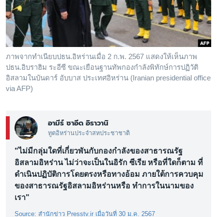
เรียนรู้ภาษาอังกฤษ
พอดคาสต์
ติดตามเรา
ภาพจากทำเนียบปธน.อิหร่านเมื่อ 2 ก.พ. 2567 แสดงให้เห็นภาพ
ปธน.อิบราฮิม ระอีซี ขณะเยือนฐานทัพกองกำลังพิทักษ์การปฏิวัติ
อิสลามในบันดาร์ อับบาส ประเทศอิหร่าน (Iranian presidential office
via AFP)
เลือกภาษา
อามีร์ ซาอีด อิราวานิ
ทูตอิหร่านประจำสหประชาชาติ
"ไม่มีกลุ่มใดที่เกี่ยวพันกับกองกำลังของสาธารณรัฐ
อิสลามอิหร่าน ไม่ว่าจะเป็นในอิรัก ซีเรีย หรือที่ใดก็ตาม ที่
ดำเนินปฏิบัติการโดยตรงหรือทางอ้อม ภายใต้การควบคุม
ของสาธารณรัฐอิสลามอิหร่านหรือ ทำการในนามของ
เรา"
Source: สำนักข่าว Presstv.ir เมื่อวันที่ 30 ม.ค. 2567