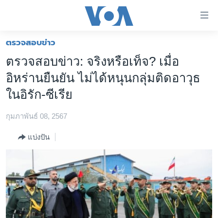
ลิ้งค์
เชื่อม
ต่อ
ตรวจสอบข่าว
หน้าหลัก
ข้าม
ตรวจสอบข่าว: จริงหรือเท็จ? เมื่อ
ไป
โลก
อิหร่านยืนยัน ไม่ได้หนุนกลุ่มติดอาวุธ
เนื้อหา
เอเชีย
หลัก
ในอิรัก-ซีเรีย
สหรัฐฯ
ข้าม
ไป
กุมภาพันธ์ 08, 2567
ไทย
หน้า
ธุรกิจ
แบ่งปัน
หลัก
ข้าม
วิทยาศาสตร์
ไป
สังคมและสุขภาพ
ที่
การ
ไลฟ์สไตล์
ค้นหา
ตรวจสอบข่าว