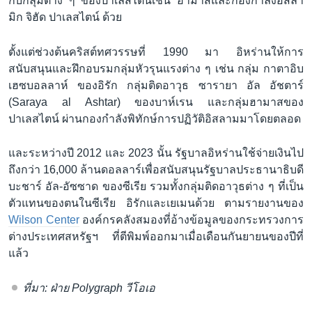
กับกลุ่มต่าง ๆ ของปาเลสไตน์เช่น ฮามาสและกองกำลังอิสลา
มิก จิฮัด ปาเลสไตน์ ด้วย
ตั้งแต่ช่วงต้นคริสต์ทศวรรษที่ 1990 มา อิหร่านให้การ
สนับสนุนและฝึกอบรมกลุ่มหัวรุนแรงต่าง ๆ เช่น กลุ่ม กาตาอิบ
เฮซบอลลาห์ ของอิรัก กลุ่มติดอาวุธ ซารายา อัล อัชตาร์
(Saraya al Ashtar) ของบาห์เรน และกลุ่มฮามาสของ
ปาเลสไตน์ ผ่านกองกำลังพิทักษ์การปฏิวัติอิสลามมาโดยตลอด
และระหว่างปี 2012 และ 2023 นั้น รัฐบาลอิหร่านใช้จ่ายเงินไป
ถึงกว่า 16,000 ล้านดอลลาร์เพื่อสนับสนุนรัฐบาลประธานาธิบดี
บะชาร์ อัล-อัซซาด ของซีเรีย รวมทั้งกลุ่มติดอาวุธต่าง ๆ ที่เป็น
ตัวแทนของตนในซีเรีย อิรักและเยเมนด้วย ตามรายงานของ
Wilson Center
องค์กรคลังสมองที่อ้างข้อมูลของกระทรวงการ
ต่างประเทศสหรัฐฯ ที่ตีพิมพ์ออกมาเมื่อเดือนกันยายนของปีที่
แล้ว
ที่มา: ฝ่าย Polygraph วีโอเอ