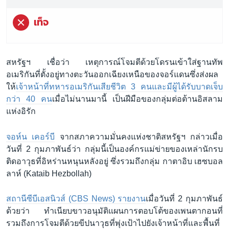
เท็จ
สหรัฐฯ เชื่อว่า เหตุการณ์โจมตีด้วยโดรนเข้าใส่ฐานทัพ
อเมริกันที่ตั้งอยู่ทางตะวันออกเฉียงเหนือของจอร์แดนซึ่งส่งผล
ให้
เจ้าหน้าที่ทหารอเมริกันเสียชีวิต 3 คนและมีผู้ได้รับบาดเจ็บ
กว่า 40 คน
เมื่อไม่นานมานี้ เป็นฝีมือของกลุ่มต่อต้านอิสลาม
แห่งอิรัก
จอห์น เคอร์บี
จากสภาความมั่นคงแห่งชาติสหรัฐฯ กล่าวเมื่อ
วันที่ 2 กุมภาพันธ์ว่า กลุ่มนี้เป็นองค์กรแม่ข่ายของเหล่านักรบ
ติดอาวุธที่อิหร่านหนุนหลังอยู่ ซึ่งรวมถึงกลุ่ม กาตาอิบ เฮซบอล
ลาห์ (Kataib Hezbollah)
สถานีซีบีเอสนิวส์ (CBS News) รายงาน
เมื่อวันที่ 2 กุมภาพันธ์
ด้วยว่า ทำเนียบขาวอนุมัติแผนการตอบโต้ของเพนตากอนที่
รวมถึงการโจมตีด้วยขีปนาวุธที่พุ่งเป้าไปยังเจ้าหน้าที่และพื้นที่