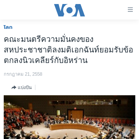
ลิ้งค์
เชื่อม
ต่อ
โลก
หน้าหลัก
ข้าม
คณะมนตรีความมั่นคงของ
ไป
โลก
สหประชาชาติลงมติเอกฉันท์ยอมรับข้อ
เนื้อหา
เอเชีย
หลัก
ตกลงนิวเคลียร์กับอิหร่าน
สหรัฐฯ
ข้าม
ไป
กรกฎาคม 21, 2558
ไทย
หน้า
ธุรกิจ
แบ่งปัน
หลัก
ข้าม
วิทยาศาสตร์
ไป
สังคมและสุขภาพ
ที่
การ
ไลฟ์สไตล์
ค้นหา
ตรวจสอบข่าว