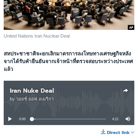
เรียนรู้ภาษาอังกฤษ
พอดคาสต์
ติดตามเรา
United Nations Iran Nuclear Deal
สหประชาชาติจะยกเลิกมาตรการลงโทษทางเศรษฐกิจหลัง
เลือกภาษา
จากได้รับคำยืนยันจากเจ้าหน้าที่ตรวจสอบระหว่างประเทศ
แล้ว
Iran Nuke Deal
by
วอยซ์ ออฟ อเมริกา
No media source currently available
0:00
4:21
Direct link