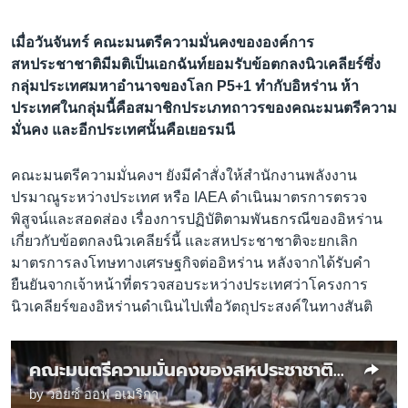
เมื่อวันจันทร์ คณะมนตรีความมั่นคงขององค์การ
สหประชาชาติมีมติเป็นเอกฉันท์ยอมรับข้อตกลงนิวเคลียร์ซึ่ง
กลุ่มประเทศมหาอำนาจของโลก P5+1 ทำกับอิหร่าน
ห้า
ประเทศในกลุ่มนี้คือสมาชิกประเภทถาวรของคณะมนตรีความ
มั่นคง และอีกประเทศนั้นคือเยอรมนี
คณะมนตรีความมั่นคงฯ ยังมีคำสั่งให้สำนักงานพลังงาน
ปรมาณูระหว่างประเทศ หรือ IAEA ดำเนินมาตรการตรวจ
พิสูจน์และสอดส่อง เรื่องการปฏิบัติตามพันธกรณีของอิหร่าน
เกี่ยวกับข้อตกลงนิวเคลียร์นี้ และสหประชาชาติจะยกเลิก
มาตรการลงโทษทางเศรษฐกิจต่ออิหร่าน หลังจากได้รับคำ
ยืนยันจากเจ้าหน้าที่ตรวจสอบระหว่างประเทศว่าโครงการ
นิวเคลียร์ของอิหร่านดำเนินไปเพื่อวัตถุประสงค์ในทางสันติ
คณะมนตรีความมั่นคงของสหประชาชาติลงมติเอกฉันท์ยอมรับข้อตกลงนิวเคลียร์กับอิหร่าน
by
วอยซ์ ออฟ อเมริกา