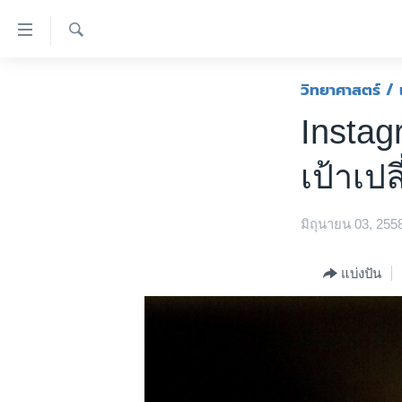
ลิ้งค์
เชื่อม
ค้นหา
ต่อ
หน้าหลัก
วิทยาศาสตร์ / 
ข้าม
โลก
Instag
ไป
เอเชีย
เนื้อหา
เป้าเปล
หลัก
สหรัฐฯ
ข้าม
ไทย
ไป
มิถุนายน 03, 255
หน้า
ธุรกิจ
หลัก
วิทยาศาสตร์
แบ่งปัน
ข้าม
ไป
สังคมและสุขภาพ
ที่
ไลฟ์สไตล์
การ
ตรวจสอบข่าว
ค้นหา