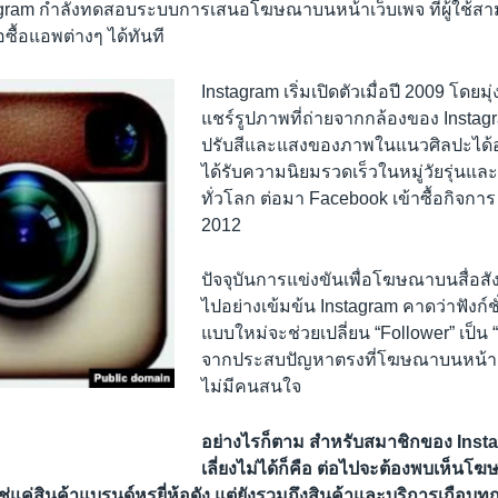
gram กำลังทดสอบระบบการเสนอโฆษณาบนหน้าเว็บเพจ ที่ผู้ใช้สามาร
ือซื้อแอพต่างๆ ได้ทันที
Instagram เริ่มเปิดตัวเมื่อปี 2009 โดยมุ
แชร์รูปภาพที่ถ่ายจากกล้องของ Instag
ปรับสีและแสงของภาพในแนวศิลปะได้อย
ได้รับความนิยมรวดเร็วในหมู่วัยรุ่นและ
ทั่วโลก ต่อมา Facebook เข้าซื้อกิจการ 
2012
ปัจจุบันการแข่งขันเพื่อโฆษณาบนสื่อส
ไปอย่างเข้มข้น Instagram คาดว่าฟังก
แบบใหม่จะช่วยเปลี่ยน “Follower” เป็น “
จากประสบปัญหาตรงที่โฆษณาบนหน้า I
ไม่มีคนสนใจ
อย่างไรก็ตาม สำหรับสมาชิกของ Instagr
เลี่ยงไม่ได้ก็คือ ต่อไปจะต้องพบเห็น
ใช่แค่สินค้าแบรนด์หรูยี่ห้อดัง แต่ยังรวมถึงสินค้าและบริการเกือบท