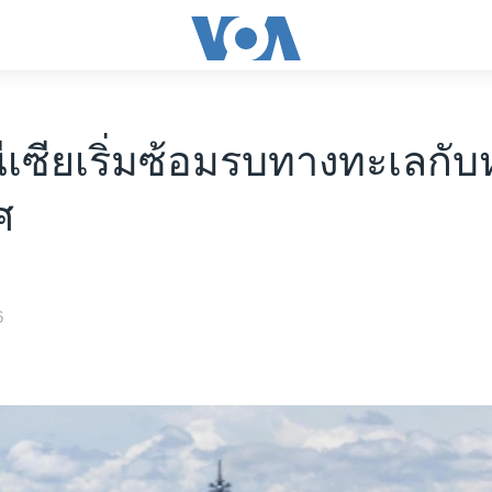
ีเซียเริ่มซ้อมรบทางทะเลกั
ศ
6