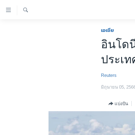
ลิ้งค์
เชื่อม
ค้นหา
ต่อ
หน้าหลัก
เอเชีย
ข้าม
โลก
อินโดน
ไป
เอเชีย
เนื้อหา
ประเท
หลัก
สหรัฐฯ
ข้าม
ไทย
ไป
Reuters
หน้า
ธุรกิจ
หลัก
มิถุนายน 05, 256
วิทยาศาสตร์
ข้าม
ไป
สังคมและสุขภาพ
แบ่งปัน
ที่
ไลฟ์สไตล์
การ
ตรวจสอบข่าว
ค้นหา