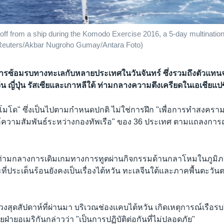
off from a ship during the Komodo Exercise 2016, a 5-day multination
 (Reuters/Akbar Nugroho Gumay/Antara Foto)
่มการซ้อมรบทางทะเลกับหลายประเทศในวันจันทร์ ซึ่งรวมถึงตัวแท
น ญี่ปุ่น รัสเซียและเกาหลีใต้ ท่ามกลางความตึงเครียดในเอเชียแปซิฟ
มโด" ซึ่งเป็นไปตามกำหนดปกติ ไม่ใช่การฝึก "เพื่อการทำสงคราม" 
ห้ความสัมพันธ์ระหว่างกองทัพเรือ" ของ 36 ประเทศ ตามเเถลงกา
ึ้นท่ามกลางการเดิมเกมทางการทูตผ่านกิจกรรมด้านกลาโหมในภูมิภาค
ี่ประเด็นร้อนยังคงเป็นเรื่องไต้หวัน ทะเลจีนใต้และภาคพื้นตะว
งสุดสัปดาห์ที่ผ่านมา บริเวณช่องเเคบไต้หวัน เกิดเหตุการณ์เรือรบ
ฝ่ายอเมริกันกล่าวว่า "เป็นการปฏิบัติต่อกันที่ไม่ปลอดภัย"