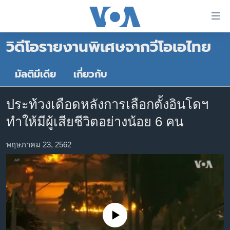
ลิ้งค์
เชื่อม
วิดีโอรายงานพิเศษจากวีโอเอไทย
ต่อ
หน้าหลัก
ข้าม
ไป
โลก
มัลติมีเดีย
เกี่ยวกับ
เนื้อหา
เอเชีย
หลัก
ประท้วงเดือดหลังการเลือกตั้งอินโดฯ
สหรัฐฯ
ข้าม
ทำให้มีผู้เสียชีวิตอย่างน้อย 6 คน
ไป
ไทย
หน้า
ธุรกิจ
พฤษภาคม 23, 2562
หลัก
ข้าม
วิทยาศาสตร์
ไป
สังคมและสุขภาพ
ที่
การ
ไลฟ์สไตล์
ค้นหา
No media source currently available
ตรวจสอบข่าว