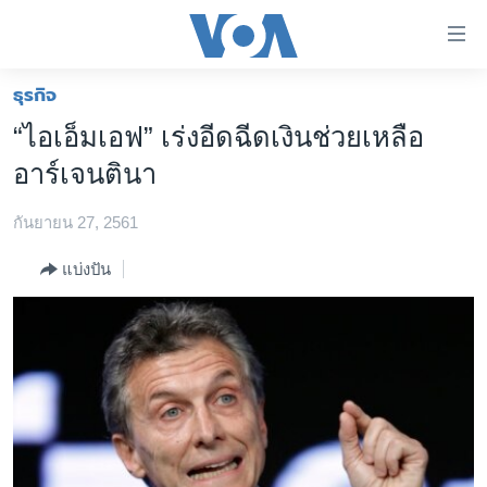
ลิ้งค์
เชื่อม
ต่อ
ธุรกิจ
หน้าหลัก
ข้าม
“ไอเอ็มเอฟ” เร่งอีดฉีดเงินช่วยเหลือ
ไป
โลก
อาร์เจนตินา
เนื้อหา
เอเชีย
หลัก
กันยายน 27, 2561
สหรัฐฯ
ข้าม
ไป
ไทย
แบ่งปัน
หน้า
ธุรกิจ
หลัก
ข้าม
วิทยาศาสตร์
ไป
สังคมและสุขภาพ
ที่
การ
ไลฟ์สไตล์
ค้นหา
ตรวจสอบข่าว