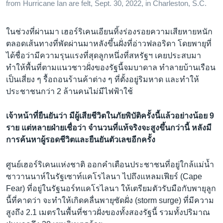
from Hurricane Ian are felt, Sept. 30, 2022, in Charleston, S.C.
ในช่วงที่ผ่านมา เฮอร์ริเคนเอียนทิ้งร่องรอยความเสียหายหนัก
ตลอดเส้นทางที่พัดผ่านมาหลังขึ้นฝั่งที่อ่าวฟลอริดา โดยพายุที่
ได้ชื่อว่ามีความรุนแรงที่สุดลูกหนึ่งที่สหรัฐฯ เคยประสบมา
ทำให้พื้นที่ตามแนวชาวฝั่งของรัฐนี้จมบาดาล ทำลายบ้านเรือน
เป็นเสี่ยง ๆ รื้อถอนร้านค้าต่าง ๆ ที่ตั้งอยู่ริมหาด และทำให้
ประชาชนกว่า 2 ล้านคนไม่มีไฟฟ้าใช้
เจ้าหน้าที่ยืนยันว่า มีผู้เสียชีวิตในภัยพิบัติครั้งนี้แล้วอย่างน้อย 9
ราย แต่หลายฝ่ายเชื่อว่า จำนวนที่แท้จริงจะสูงขึ้นกว่านี้ หลังมี
การค้นหาผู้รอดชีวิตและยืนยันตัวเลขอีกครั้ง
ศูนย์เฮอร์ริเคนแห่งชาติ ออกคำเตือนประชาชนที่อยู่ใกล้แม่น้ำ
ซาวานนาห์ในรัฐเซาท์แคโรไลนา ไปถึงแหลมเฟียร์ (Cape
Fear) ที่อยู่ในรัฐนอร์ทแคโรไลนา ให้เตรียมตัวรับมือกับพายุลูก
นี้ที่คาดว่า จะทำให้เกิดคลื่นพายุซัดฝั่ง (storm surge) ที่มีความ
สูงถึง 2.1 เมตรในพื้นที่ชาวฝั่งของทั้งสองรัฐนี้ รวมทั้งปริมาณ