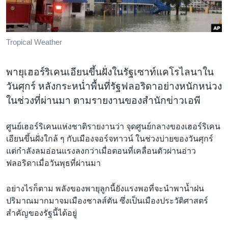
เรียนรู้ภาษาอังกฤษ
พอดคาสต์
Tropical Weather
ติดตามเรา
พายุเฮอร์ริเคนเอียนขึ้นฝั่งในรัฐเซาท์แคโรไลนาใน
วันศุกร์ หลังกระหน่ำพื้นที่รัฐฟลอริดาอย่างหนักหน่วง
ในช่วงที่ผ่านมา ตามรายงานของสำนักข่าวเอพี
เลือกภาษา
ศูนย์เฮอร์ริเคนแห่งชาติรายงานว่า จุดศูนย์กลางของเฮอร์ริเคน
เอียนขึ้นฝั่งใกล้ ๆ กับเมืองจอร์จทาวน์ ในช่วงบ่ายของวันศุกร์
แต่กำลังลมอ่อนแรงลงกว่าเมื่อตอนที่เคลื่อนตัวผ่านอ่าว
ฟลอริดาเมื่อวันพุธที่ผ่านมา
อย่างไรก็ตาม พลังของพายุลูกนี้ยังแรงพอที่จะนำพาน้ำฝน
ปริมาณมากมาจมเมืองชาลส์ตัน ซึ่งเป็นเมืองประวัติศาสตร์
สำคัญของรัฐนี้ได้อยู่