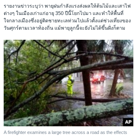
รายงานข่าวระบุว่า พายุฝนกำลังแรงส่งผลให้ต้นไม้และเสาไฟ
ต่างๆ ในเมืองเก่าแก่อายุ 350 ปีนี้โยกไปมา และทำให้พื้นที่
ใจกลางเมืองซึ่งอยู่ติดชายทะเลท่วมไปแล้วตั้งแต่ช่วงเที่ยงของ
วันศุกร์ตามเวลาท้องถิ่น แม้พายุลูกนี้จะยังไม่ได้ขึ้นฝั่งก็ตาม
A firefighter examines a large tree across a road as the effects