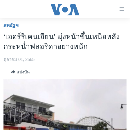
ลิ้งค์
เชื่อม
ต่อ
สหรัฐฯ
หน้าหลัก
ข้าม
‘เฮอร์ริเคนเอียน’ มุ่งหน้าขึ้นเหนือหลัง
ไป
โลก
กระหน่ำฟลอริดาอย่างหนัก
เนื้อหา
เอเชีย
หลัก
ตุลาคม 01, 2565
สหรัฐฯ
ข้าม
ไป
ไทย
แบ่งปัน
หน้า
ธุรกิจ
หลัก
ข้าม
วิทยาศาสตร์
ไป
สังคมและสุขภาพ
ที่
การ
ไลฟ์สไตล์
ค้นหา
ตรวจสอบข่าว