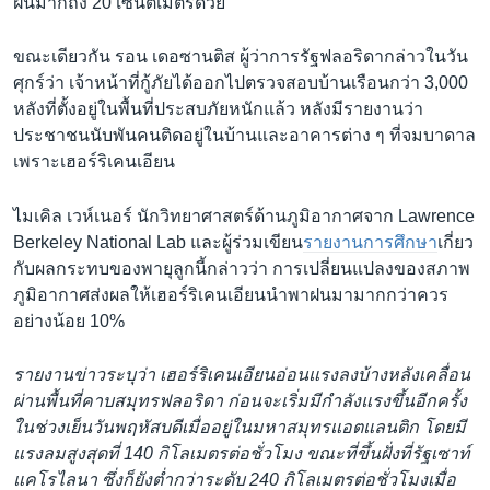
ฝนมากถึง 20 เซนติเมตรด้วย
ขณะเดียวกัน รอน เดอซานติส ผู้ว่าการรัฐฟลอริดากล่าวในวัน
ศุกร์ว่า เจ้าหน้าที่กู้ภัยได้ออกไปตรวจสอบบ้านเรือนกว่า 3,000
หลังที่ตั้งอยู่ในพื้นที่ประสบภัยหนักแล้ว หลังมีรายงานว่า
ประชาชนนับพันคนติดอยู่ในบ้านและอาคารต่าง ๆ ที่จมบาดาล
เพราะเฮอร์ริเคนเอียน
ไมเคิล เวห์เนอร์ นักวิทยาศาสตร์ด้านภูมิอากาศจาก Lawrence
Berkeley National Lab และผู้ร่วมเขียน
รายงานการศึกษา
เกี่ยว
กับผลกระทบของพายุลูกนี้กล่าวว่า การเปลี่ยนแปลงของสภาพ
ภูมิอากาศส่งผลให้เฮอร์ริเคนเอียนนำพาฝนมามากกว่าควร
อย่างน้อย 10%
รายงานข่าวระบุว่า เฮอร์ริเคนเอียนอ่อนแรงลงบ้างหลังเคลื่อน
ผ่านพื้นที่คาบสมุทรฟลอริดา ก่อนจะเริ่มมีกำลังแรงขึ้นอีกครั้ง
ในช่วงเย็นวันพฤหัสบดีเมื่ออยู่ในมหาสมุทรแอตแลนติก โดยมี
แรงลมสูงสุดที่ 140 กิโลเมตรต่อชั่วโมง ขณะที่ขึ้นฝั่งที่รัฐเซาท์
แคโรไลนา ซึ่งก็ยังต่ำกว่าระดับ 240 กิโลเมตรต่อชั่วโมงเมื่อ