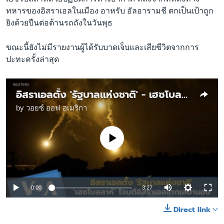
ทหารของอิสราเอลในเมือง อาหรับ อัลอารามชี ตกเป็นเป้าถูก
ยิงด้วยปืนต่อต้านรถถังในวันพุธ
ขณะนี้ยังไม่มีรายงานผู้ได้รับบาดเจ็บและเสียชีวิตจากการ
ปะทะครั้งล่าสุด
อิสราเอลตั้ง 'รัฐบาลแห่งชาติ' - เฮซโบลลาห์โจมตีอิสราเอลจากเลบานอน
by
วอยซ์ ออฟ อเมริกา
No media source currently available
0:00
3:27
Direct link