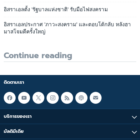
อิสราเอลตั้ง 'รัฐบาลแห่งชาติ' รับมือไฟสงคราม
อิสราเอลประกาศ 'ภาวะสงคราม' และตอบโต้กลับ หลังฮา
มาสโจมตีครั้งใหญ่
Continue reading
ติดตามเรา
บริการของเรา
มัลติมีเดีย