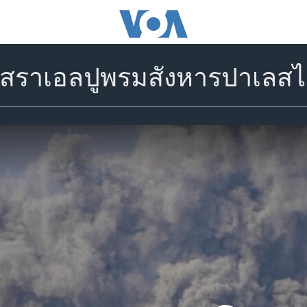
ิสราเอลปูพรมสังหารปาเลสไ