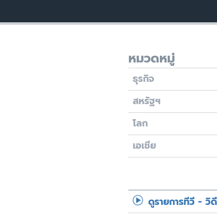
หมวดหมู่
ธุรกิจ
สหรัฐฯ
โลก
เอเชีย
ดูรายการทีวี - วิด