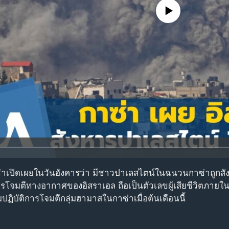
No media source currently avail
เปิดเผยในวันอังคารว่า มีชาวปาเลสไตน์ในฉนวนกาซ่าถูกสั
จมตีทางอากาศของอิสราเอล ถือเป็นตัวเลขผู้เสียชีวิตภายใน
ริ่มปฏิบัติการโจมตีกลุ่มฮามาสในกาซ่าเมื่อต้นเดือนนี้