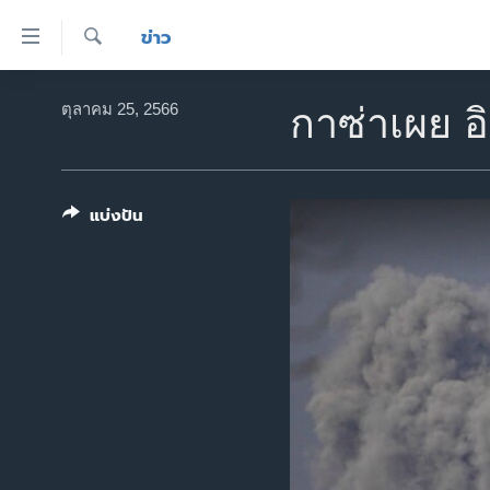
ลิ้งค์
ข่าว
เชื่อม
ค้นหา
ต่อ
หน้าหลัก
ตุลาคม 25, 2566
กาซ่าเผย อ
ข้าม
โลก
ไป
เอเชีย
เนื้อหา
หลัก
แบ่งปัน
สหรัฐฯ
ข้าม
ไทย
ไป
หน้า
ธุรกิจ
หลัก
วิทยาศาสตร์
ข้าม
ไป
สังคมและสุขภาพ
ที่
ไลฟ์สไตล์
การ
ตรวจสอบข่าว
ค้นหา