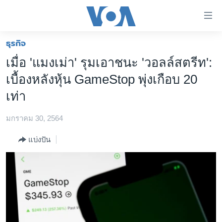
ลิ้งค์
เชื่อม
ต่อ
ธุรกิจ
หน้าหลัก
ข้าม
เมื่อ 'แมงเม่า' รุมเอาชนะ 'วอลล์สตรีท':
ไป
โลก
เบื้องหลังหุ้น GameStop พุ่งเกือบ 20
เนื้อหา
เอเชีย
หลัก
เท่า
สหรัฐฯ
ข้าม
ไป
มกราคม 30, 2564
ไทย
หน้า
ธุรกิจ
แบ่งปัน
หลัก
ข้าม
วิทยาศาสตร์
ไป
สังคมและสุขภาพ
ที่
การ
ไลฟ์สไตล์
ค้นหา
ตรวจสอบข่าว