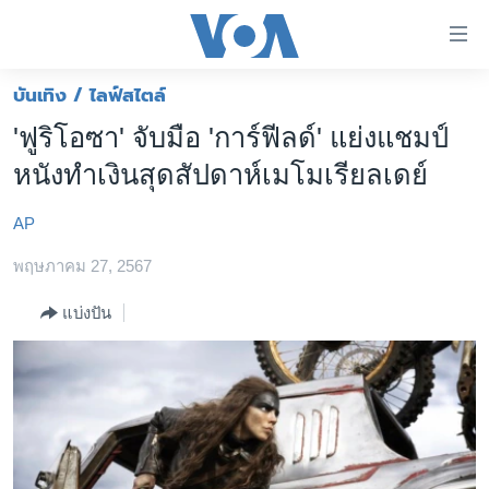
ลิ้งค์
เชื่อม
ต่อ
บันเทิง / ไลฟ์สไตล์
หน้าหลัก
ข้าม
'ฟูริโอซา' จับมือ 'การ์ฟีลด์' แย่งแชมป์
ไป
โลก
หนังทำเงินสุดสัปดาห์เมโมเรียลเดย์
เนื้อหา
เอเชีย
หลัก
AP
สหรัฐฯ
ข้าม
ไป
พฤษภาคม 27, 2567
ไทย
หน้า
ธุรกิจ
แบ่งปัน
หลัก
ข้าม
วิทยาศาสตร์
ไป
สังคมและสุขภาพ
ที่
การ
ไลฟ์สไตล์
ค้นหา
ตรวจสอบข่าว