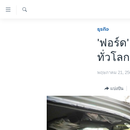
ลิ้งค์
เชื่อม
ค้นหา
ต่อ
หน้าหลัก
ธุรกิจ
ข้าม
โลก
'ฟอร์ด
ไป
เอเชีย
เนื้อหา
ทั่วโลก
หลัก
สหรัฐฯ
ข้าม
ไทย
ไป
พฤษภาคม 21, 25
หน้า
ธุรกิจ
หลัก
วิทยาศาสตร์
แบ่งปัน
ข้าม
ไป
สังคมและสุขภาพ
ที่
ไลฟ์สไตล์
การ
ตรวจสอบข่าว
ค้นหา