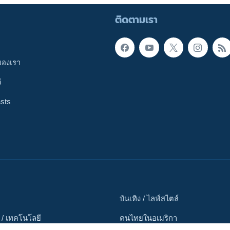
ติดตามเรา
ของเรา
ี
sts
บันเทิง / ไลฟ์สไตล์
 / เทคโนโลยี
คนไทยในอเมริกา