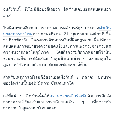
จนถึงวันนี้ ยังไม่มีข้อบ่งชี้เลยว่า อิหร่านเคยหยุดสนับสนุนฮา
มาส
ในเดือนพฤศจิกายน กระทรวงการคลังสหรัฐฯ ประกาศ
ดำเนิน
มาตรการลงโทษ
ทางเศรษฐกิจต่อ 21 บุคคลและองค์กรที่เชื่อ
ว่าเกี่ยวข้องกับ “โครงการด้านการเงินที่ผิดกฎหมายเพื่อให้การ
สนับสนุนการขยายวงความขัดแย้งและการแพร่กระจายกระแส
ความหวาดกลัวในภูมิภาค” โดยกิจกรรมผิดกฎหมายที่ว่านั้น
รวมความถึงการสนับสนุน “กลุ่มตัวแทนต่าง ๆ หลายกลุ่มใน
ภูมิภาค” ซึ่งหมายถึงฮามาสและเฮซบอลลาห์ด้วย
สำหรับเหตุการณ์โจมตีอิสราเอลเมื่อวันที่ 7 ตุลาคม บทบาท
ของอิหร่านนั้นยังไม่มีความชัดเจนเท่าใด
แต่ที่แน่ ๆ อิหร่านนั้นให้
ความช่วยเหลือรัสเซีย
ด้วยการจัดส่ง
อากาศยานไร้คนขับและการสนับสนุนอื่น ๆ เพื่อการทำ
สงครามในยูเครนมาโดยตลอด