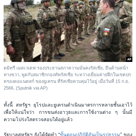
ดมิทรี เมดเวเดฟ รองประธานสภาความมั่นคงรัสเซีย, ยืนด้านหน้า
ทางขวา, พูดกับสมาชิกกองทัพรัสเซีย ระหว่างเยี่ยมค่ายฝึกในเขตปก
ครองดอแนตสก์ ของยูเครน ที่รัสเซียควบคุมไว้อยู่ เมื่อวันที่ 15 ก.ย.
2566. (Sputnik via AP)
ทั้งนี้ สหรัฐฯ ยุโรปและยูเครนดำเนินมาตรการหลายชั้นเอาไว้
เพื่อให้แน่ใจว่า การขนส่งอาวุธและการใช้งานต่าง ๆ นั้นมี
ความโปร่งใสตรวจสอบได้อยู่แล้ว
รัฐบาลสหรัฐฯ ยังได้จัดทำ “
ขั้นตอนปฏิบัติอันเป็นรูปธรรม
” ของ