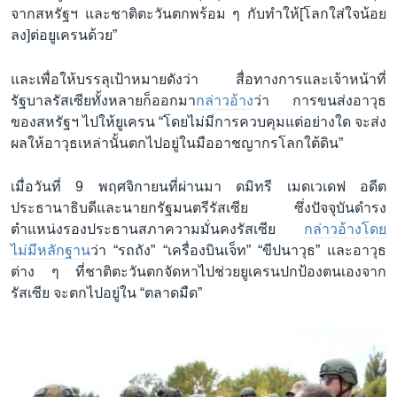
จากสหรัฐฯ และชาติตะวันตกพร้อม ๆ กับทำให้[โลกใส่ใจน้อย
ลง]ต่อยูเครนด้วย”
และเพื่อให้บรรลุเป้าหมายดังว่า สื่อทางการและเจ้าหน้าที่
รัฐบาลรัสเซียทั้งหลายก็ออกมา
กล่าวอ้าง
ว่า การขนส่งอาวุธ
ของสหรัฐฯ ไปให้ยูเครน “โดยไม่มีการควบคุมแต่อย่างใด จะส่ง
ผลให้อาวุธเหล่านั้นตกไปอยู่ในมืออาชญากรโลกใต้ดิน”
เมื่อวันที่ 9 พฤศจิกายนที่ผ่านมา ดมิทรี เมดเวเดฟ อดีต
ประธานาธิบดีและนายกรัฐมนตรีรัสเซีย ซึ่งปัจจุบันดำรง
ตำแหน่งรองประธานสภาความมั่นคงรัสเซีย
กล่าวอ้างโดย
ไม่มีหลักฐาน
ว่า “รถถัง” “เครื่องบินเจ็ท” “ขีปนาวุธ” และอาวุธ
ต่าง ๆ ที่ชาติตะวันตกจัดหาไปช่วยยูเครนปกป้องตนเองจาก
รัสเซีย จะตกไปอยู่ใน “ตลาดมืด”