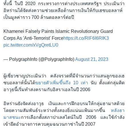
ทั้งนี้ ในปี 2020 กระทรวงการต่างประเทศสหรัฐฯ ประเมินว่า
อิหร่านได้จัดส่งความช่วยเหลือด้านการเงินให้กับเฮซบอลลาห์
เป็นมูลค่าราว 700 ล้านดอลลาร์ต่อปี
Khamenei Falsely Paints Islamic Revolutionary Guard
Corps As 'Anti-Terrorist' Force
https://t.co/RlF6I6RIK3
pic.twitter.com/xVgQretLU0
— PolygraphInfo (@PolygraphInfo)
August 21, 2023
ผู้เชี่ยวชาญประเมินว่า คลังจรวดที่มีจำนวนกว่าแสนลูกของเฮ
ซบอลลาห์นั้นได้
ขยายตัวเพิ่มขึ้นถึง 10 เท่า
นับ ตั้งแต่กลุ่มติด
อาวุธนี้เริ่มทำสงครามกับอิสราเอลในปี 2006
อิหร่านยังจัดส่งอาวุธ เงินและการฝึกอบรมให้กลุ่มฮามาสด้วย
โดยความสัมพันธ์ระหว่างทั้งสองยิ่งแน่นแฟ้นมากขึ้น
หลังฮา
มาสชนะ
การเลือกตั้งสภาปาเลสไตน์ในปี 2006 และใช้กำลัง
เข้ายึดอำนาจการควบคุมฉนวนกาซ่าในปี 2007