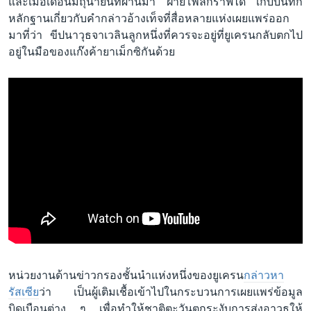
และเมื่อเดือนมิถุนายนที่ผ่านมา ฝ่ายโพลีกราฟได้ เก็บบันทึก
หลักฐานเกี่ยวกับคำกล่าวอ้างเท็จที่สื่อหลายแห่งเผยแพร่ออก
มาที่ว่า ขีปนาวุธจาเวลินลูกหนึ่งที่ควรจะอยู่ที่ยูเครนกลับตกไป
อยู่ในมือของแก๊งค้ายาเม็กซิกันด้วย
หน่วยงานด้านข่าวกรองชั้นนำแห่งหนึ่งของยูเครน
กล่าวหา
รัสเซีย
ว่า เป็นผู้เติมเชื้อเข้าไปในกระบวนการเผยแพร่ข้อมูล
บิดเบือนต่าง ๆ เพื่อทำให้ชาติตะวันตกระงับการส่งอาวุธให้