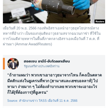
เรียนรู้ภาษาอังกฤษ
พอดคาสต์
ติดตามเรา
เมื่อวันที่ 20 พ.ย. 2566 กองทัพอิสราเอลนำอาวุธยุทโธปกรณ์ทาง
ทหารที่อ้างว่า เป็นของกลุ่มติดอาวุธฮามสจากฉนวนกาซ่า ที่ใช้ใน
การโจมตีค่ายทหารในพื้นที่ภาคกลางอิสราเอลเมื่อวันที่ 7 ต.ค. ที่
ผ่านมา (Ammar Awad/Reuters)
เลือกภาษา
ฮอสเซน อามีร์-อับโดลลาเฮียน
รัฐมนตรีต่างประเทศอิหร่าน
“ถ้าถามผมว่า พวกเขาเอาอาวุธมาจากไหน ก็คงเป็นตลาด
มืดสักแห่งในยูเครนที่พวก [ฮามาสและเฮซบอลลาห์] ไป
หามา ง่ายมาก ๆ ไม่ต้องลำบากเลย พวกเขาจะเอาอะไร
ก็ได้[ที่ต้องการ]ที่ยูเครน”
Source: สำนักงานข่าว TASS เมื่อวันที่ 11 ธ.ค. 2566