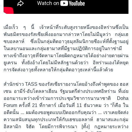
เมื่อเร็ว ๆ นี้ เจ้าหน้าที่ระดับสูงรายหนึ่งของอิหร่านซึ่งเป็น
พันธมิตรของรัสเซียเพิ่งออกมากล่าวหาโดยไม่มีมูลว่า กลุ่มเฮ
ซบอลลาห์ ซึ่งเป็นกลุ่มติดอาวุธมุสลิมนิกายชีอะห์ที่ตั้งฐานอยู่
ในเลบานอนและกลุ่มฮามาสที่มีฐานปฏิบัติการอยู่ในกาซ่ามี
ทางเข้าถึงอาวุธที่จัดหามาโดยผิดกฎหมายได้อย่างง่ายดายผ่าน
ยูเครน ทั้งยังอ้างโดยไม่มีหลักฐานด้วยว่า อิหร่านเองได้หยุด
การจัดส่งอาวุธทั้งหลายให้กลุ่มติดอาวุธเหล่านี้แล้วด้วย
สำนักข่าว TASS ของรัสเซียรายงานโดยอ้างถึงคำพูดของ ฮอส
เซน อามีร์-อับโดลลาเฮียน รัฐมนตรีต่างประเทศอิหร่าน ที่เอ่ย
ออกมาระหว่างเข้าร่วมการประชุมวิชาการนานาชาติ Doha
Forum ครั้งที่ 21 ที่กาตาร์ เมื่อวันที่ 11 ธันวาคม ว่า “ก็คือ ใน
อดีตนั้น ... ผมต้องขอพูดแบบเปิดออกกับคุณว่า ... เราเคยจัดส่ง
ความสนับสนุนทุกประเภทให้กับเฮซบอลลาห์ ฮามาสและกลุ่ม
อิสลามิก จิฮัด โดยมีการพิจารณา [ทั้ง] กฎหมายระหว่าง