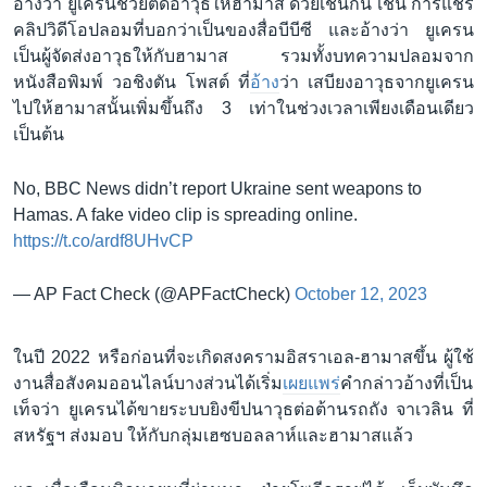
อ้างว่า ยูเครนช่วยติดอาวุธให้ฮามาส ด้วยเช่นกัน เช่น การแชร์
คลิปวิดีโอปลอมที่บอกว่าเป็นของสื่อบีบีซี และอ้างว่า ยูเครน
เป็นผู้จัดส่งอาวุธให้กับฮามาส รวมทั้งบทความปลอมจาก
หนังสือพิมพ์ วอชิงตัน โพสต์ ที่
อ้าง
ว่า เสบียงอาวุธจากยูเครน
ไปให้ฮามาสนั้นเพิ่มขึ้นถึง 3 เท่าในช่วงเวลาเพียงเดือนเดียว
เป็นต้น
No, BBC News didn’t report Ukraine sent weapons to
Hamas. A fake video clip is spreading online.
https://t.co/ardf8UHvCP
— AP Fact Check (@APFactCheck)
October 12, 2023
ในปี 2022 หรือก่อนที่จะเกิดสงครามอิสราเอล-ฮามาสขึ้น ผู้ใช้
งานสื่อสังคมออนไลน์บางส่วนได้เริ่ม
เผยแพร่
คำกล่าวอ้างที่เป็น
เท็จว่า ยูเครนได้ขายระบบยิงขีปนาวุธต่อต้านรถถัง จาเวลิน ที่
สหรัฐฯ ส่งมอบ ให้กับกลุ่มเฮซบอลลาห์และฮามาสแล้ว