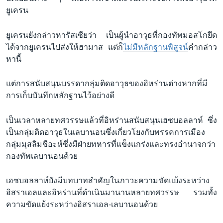
ยูเครน
ยูเครนยังกล่าวหารัสเซียว่า เป็นผู้นำอาวุธที่กองทัพมอสโกยึด
ได้จากยูเครนไปส่งให้ฮามาส แต่ก็
ไม่มีหลักฐานพิสูจน์
คำกล่าว
หานี้
แต่การสนับสนุนบรรดากลุ่มติดอาวุธของอิหร่านต่างหากที่มี
การเก็บบันทึกหลักฐานไว้อย่างดี
เป็นเวลาหลายทศวรรษแล้วที่อิหร่านสนับสนุนเฮซบอลลาห์ ซึ่ง
เป็นกลุ่มติดอาวุธในเลบานอนซึ่งเกี่ยวโยงกับพรรคการเมือง
กลุ่มมุสลิมชีอะห์ซึ่งมีฝ่ายทหารที่แข็งแกร่งและทรงอำนาจกว่า
กองทัพเลบานอนด้วย
เฮซบอลลาห์ยังมีบทบาทสำคัญในภาวะความขัดแย้งระหว่าง
อิสราเอลและอิหร่านที่ดำเนินมานานหลายทศวรรษ รวมทั้ง
ความขัดแย้งระหว่างอิสราเอล-เลบานอนด้วย