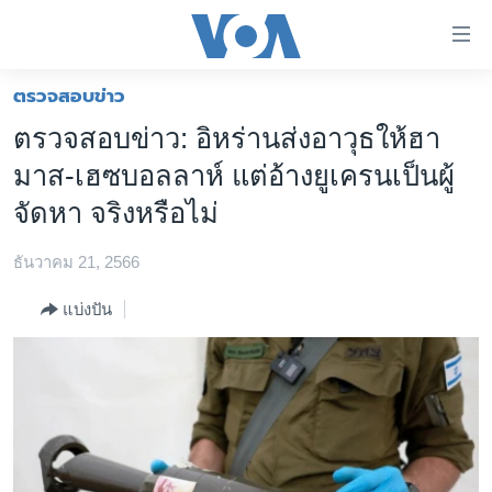
ลิ้งค์
เชื่อม
ต่อ
ตรวจสอบข่าว
หน้าหลัก
ข้าม
ตรวจสอบข่าว: อิหร่านส่งอาวุธให้ฮา
ไป
โลก
มาส-เฮซบอลลาห์ แต่อ้างยูเครนเป็นผู้
เนื้อหา
เอเชีย
หลัก
จัดหา จริงหรือไม่
สหรัฐฯ
ข้าม
ไป
ธันวาคม 21, 2566
ไทย
หน้า
ธุรกิจ
แบ่งปัน
หลัก
ข้าม
วิทยาศาสตร์
ไป
สังคมและสุขภาพ
ที่
การ
ไลฟ์สไตล์
ค้นหา
ตรวจสอบข่าว