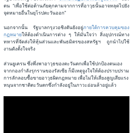
ตน “เพื่อใช้ต่อต้านภัยคุกคามจากการที่อาวุธนั้นอาจหลุดไปยัง
จุดหมายอื่นในยุโรปตะวันออก”
นอกจากนั้น รัฐบาลกรุงวอชิงตันยังอยู่
ภายใต้การควบคุมของ
กฎหมาย
ให้ต้องดำเนินการต่าง ๆ ให้มั่นใจว่า สิ่งอุปกรณ์ทาง
ทหารที่จัดส่งให้หุ้นส่วนและพันธมิตรของสหรัฐฯ ถูกนำไปใช้
งานดังตั้งใจจริง
ส่วนยูเครน ซึ่งพึ่งพาอาวุธของตะวันตกเพื่อใช้ปกป้องตนเอง
จากกองกำลังรุกรานของรัสเซีย ก็มีเหตุจูงใจให้ต้องปราบปราม
การลักลอบซื้อขายอาวุธผิดกฎหมาย เพื่อไม่ให้เสี่ยงสูญเสียแรง
หนุนจากชาติตะวันตกซึ่งกำลังอยู่ในภาวะอ่อนล้าอยู่แล้ว