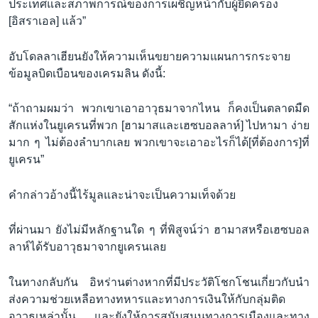
ประเทศและสภาพการณ์ของการเผชิญหน้ากับผู้ยึดครอง
[อิสราเอล] แล้ว”
อับโดลลาเฮียนยังให้ความเห็นขยายความแผนการกระจาย
ข้อมูลบิดเบือนของเครมลิน ดังนี้:
“ถ้าถามผมว่า พวกเขาเอาอาวุธมาจากไหน ก็คงเป็นตลาดมืด
สักแห่งในยูเครนที่พวก [ฮามาสและเฮซบอลลาห์] ไปหามา ง่าย
มาก ๆ ไม่ต้องลำบากเลย พวกเขาจะเอาอะไรก็ได้[ที่ต้องการ]ที่
ยูเครน”
คำกล่าวอ้างนี้ไร้มูลและน่าจะเป็นความเท็จด้วย
ที่ผ่านมา ยังไม่มีหลักฐานใด ๆ ที่พิสูจน์ว่า ฮามาสหรือเฮซบอล
ลาห์ได้รับอาวุธมาจากยูเครนเลย
ในทางกลับกัน อิหร่านต่างหากที่มีประวัติโชกโชนเกี่ยวกับนำ
ส่งความช่วยเหลือทางทหารและทางการเงินให้กับกลุ่มติด
อาวุธเหล่านั้น และยังให้การสนับสนุนทางการเมืองและทาง