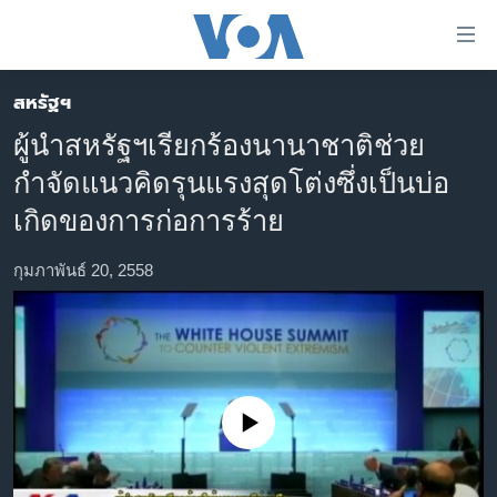
ลิ้งค์
เชื่อม
ต่อ
สหรัฐฯ
หน้าหลัก
ข้าม
ผู้นำสหรัฐฯเรียกร้องนานาชาติช่วย
ไป
โลก
กำจัดแนวคิดรุนแรงสุดโต่งซึ่งเป็นบ่อ
เนื้อหา
เอเชีย
หลัก
เกิดของการก่อการร้าย
สหรัฐฯ
ข้าม
ไป
กุมภาพันธ์ 20, 2558
ไทย
หน้า
ธุรกิจ
หลัก
ข้าม
วิทยาศาสตร์
ไป
สังคมและสุขภาพ
ที่
No media source currently available
การ
ไลฟ์สไตล์
ค้นหา
ตรวจสอบข่าว