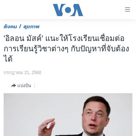
ลิ้งค์
เชื่อม
ต่อ
สังคม / สุขภาพ
หน้าหลัก
ข้าม
'อิลอน มัสค์' แนะให้โรงเรียนเชื่อมต่อ
ไป
โลก
การเรียนรู้วิชาต่างๆ กับปัญหาที่จับต้อง
เนื้อหา
เอเชีย
หลัก
ได้
สหรัฐฯ
ข้าม
ไป
กรกฎาคม 21, 2560
ไทย
หน้า
ธุรกิจ
แบ่งปัน
หลัก
ข้าม
วิทยาศาสตร์
ไป
สังคมและสุขภาพ
ที่
การ
ไลฟ์สไตล์
ค้นหา
ตรวจสอบข่าว