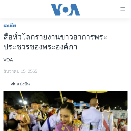
ลิ้งค์
เชื่อม
ต่อ
เอเชีย
หน้าหลัก
ข้าม
สื่อทั่วโลกรายงานข่าวอาการพระ
ไป
โลก
ประชวรของพระองค์ภา
เนื้อหา
เอเชีย
หลัก
VOA
สหรัฐฯ
ข้าม
ไป
ธันวาคม 15, 2565
ไทย
หน้า
ธุรกิจ
แบ่งปัน
หลัก
ข้าม
วิทยาศาสตร์
ไป
สังคมและสุขภาพ
ที่
การ
ไลฟ์สไตล์
ค้นหา
ตรวจสอบข่าว