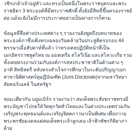
วชิรเกล้าเจ้าอยู่หัว และทรงเป็นหนึ่งในพระราชบุตรและพระ
ราชธิดา 3 พระองค์ที่มีพระราชศักดิ์ ทั้งยังมีสิทธิ์ขึ้นครองราชย์
ต่อ แม้จะยังไม่มีการประกาศอย่างเป็นทางการก็ตาม
ข้อมูลที่สื่อต่างประเทศต่าง ๆ รายงานยังพูดถึงบทบาทของ
พระองค์ภาซึ่งเพิ่งทรงฉลองวันคล้ายวันประสูติครบรอบ 44
พรรษาเมื่อสัปดาห์ที่แล้ว ว่าทรงเคยปฏิบัติหน้าที่เป็น
เอกอัครราชทูตไทย ณ ออสเตรีย สโลวีเนีย และสโลวะเกีย รวม
ทั้งเคยทรงงานร่วมกับองค์การสหประชาชาติในด้านต่าง ๆ
อาทิ สิทธิสตรี หลังทรงสำเร็จการศึกษาในระดับปริญญาเอก
สาขานิติศาสตร์ดุษฎีบัณฑิต (Juris Doctorate)จากมหาวิทยา
ลัยคอร์เนลล์ ในสหรัฐฯ
ขณะเดียวกัน บลูมเบิร์ก รายงานว่า สมเด็จพระสังฆราชทรงมี
พระบัญชาโปรดให้วัดทุกวัดทั่วไทยและในต่างประเทศร่วมกัน
เจริญพระพุทธมนต์และเจริญจิตตภาวนาเป็นพิเศษ เพื่อถวาย
พระพรชัยมงคลแด่สมเด็จพระเจ้าลูกเธอ เจ้าฟ้าพัชรกิติยาภา
ด้วย