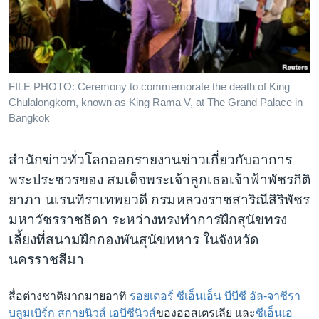
เรียนรู้ภาษาอังกฤษ
พอดคาสต์
ติดตามเรา
FILE PHOTO: Ceremony to commemorate the death of King
Chulalongkorn, known as King Rama V, at The Grand Palace in
Bangkok
เลือกภาษา
สำนักข่าวทั่วโลกออกรายงานข่าวเกี่ยวกับอาการ
พระประชวรของ สมเด็จพระเจ้าลูกเธอเจ้าฟ้าพัชรกิติ
ยาภา นเรนทิราเทพยวดี กรมหลวงราชสาริณีสิริพัชร
มหาวัชรราชธิดา ระหว่างทรงทำการฝึกสุนัขทรง
เลี้ยงที่สนามฝึกกองพันสุนัขทหาร ในจังหวัด
นครราชสีมา
สื่อต่างชาติมากมายอาทิ
รอยเตอร์
ซีเอ็นเอ็น
บีบีซี
อัล-จาซีรา
บลูมเบิร์ก
สกายนิวส์
เอบีซีนิวส์
ของออสเตรเลีย และ
ซีเอ็นเอ