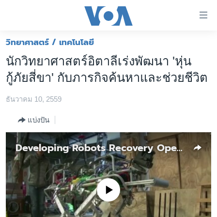
ลิ้งค์
เชื่อม
ต่อ
วิทยาศาสตร์ / เทคโนโลยี
หน้าหลัก
ข้าม
นักวิทยาศาสตร์อิตาลีเร่งพัฒนา 'หุ่น
ไป
โลก
กู้ภัยสี่ขา' กับภารกิจค้นหาและช่วยชีวิต
เนื้อหา
เอเชีย
หลัก
ธันวาคม 10, 2559
สหรัฐฯ
ข้าม
ไป
ไทย
แบ่งปัน
หน้า
ธุรกิจ
หลัก
Developing Robots Recovery Operations After Earthquakes
ข้าม
วิทยาศาสตร์
ไป
สังคมและสุขภาพ
ที่
การ
ไลฟ์สไตล์
No media source currently available
ค้นหา
ตรวจสอบข่าว