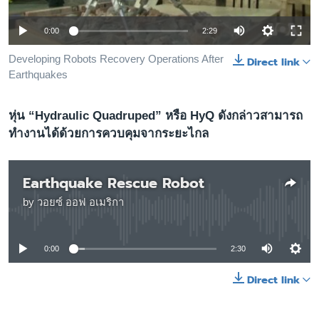
เรียนรู้ภาษาอังกฤษ
0:00
2:29
พอดคาสต์
Developing Robots Recovery Operations After
Direct link
Earthquakes
ติดตามเรา
หุ่น “Hydraulic Quadruped” หรือ HyQ ดังกล่าวสามารถ
ทำงานได้ด้วยการควบคุมจากระยะไกล
เลือกภาษา
Earthquake Rescue Robot
by
วอยซ์ ออฟ อเมริกา
No media source currently available
0:00
2:30
Direct link