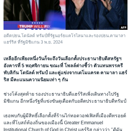
เรียนรู้ภาษาอังกฤษ
พอดคาสต์
ติดตามเรา
อดีตปธน.โดนัลด์ ทรัมป์ที่รัฐนอร์ธแคโรไลนาและรองปธน.คามาลา
แฮร์ริส ที่รัฐมิชิแกน 3 พ.ย. 2024
เลือกภาษา
เหลืออีกเพียงหนึ่งวันก็จะถึงวันเลือกตั้งประธานาธิบดีสหรัฐฯ
อังคารที่ 5 พฤศจิกายน ขณะที่ โพลล์ต่างชี้ว่า ตัวเเทนพรรครี
พับลิกัน โดนัลด์ ทรัมป์ และคู่แข่งจากเดโมแครต คามาลา แฮร์
ริส มีคะเเนนความนิยมเท่า ๆ กัน
ช่วงโค้งสุดท้าย รองประธานาธิบดีแฮร์ริสเพิ่งเดินทางไปรัฐ
มิชิแกน อีกหนึ่งรัฐที่เเข่งขันดุเดือดกับอดีตประธานาธิบดีทรัมป์
เธอพบกับผู้มีสิทธิ์เลือกตั้งที่ร้านไก่ทอดวอฟเฟิลที่เมืองดีทรอยต์
และที่โบสถ์ท้องถิ่นของเมืองนี้ Greater Emmanuel
Institutional Church of God in Christ แฮร์ริส กล่าวว่า
"ดิฉัน