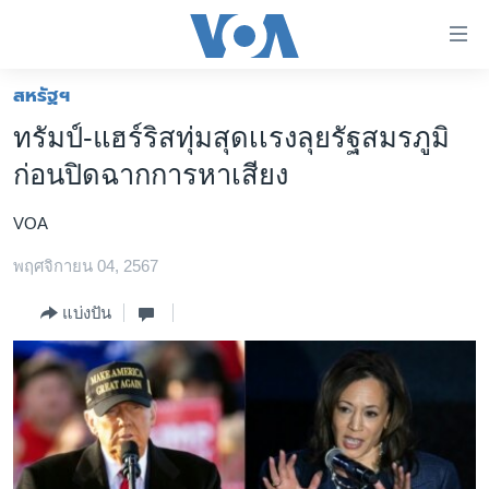
ลิ้งค์
เชื่อม
ต่อ
สหรัฐฯ
หน้าหลัก
ข้าม
ทรัมป์-แฮร์ริสทุ่มสุดเเรงลุยรัฐสมรภูมิ
ไป
โลก
ก่อนปิดฉากการหาเสียง
เนื้อหา
เอเชีย
หลัก
VOA
สหรัฐฯ
ข้าม
ไป
พฤศจิกายน 04, 2567
ไทย
หน้า
ธุรกิจ
แบ่งปัน
หลัก
ข้าม
วิทยาศาสตร์
ไป
สังคมและสุขภาพ
ที่
การ
ไลฟ์สไตล์
ค้นหา
ตรวจสอบข่าว