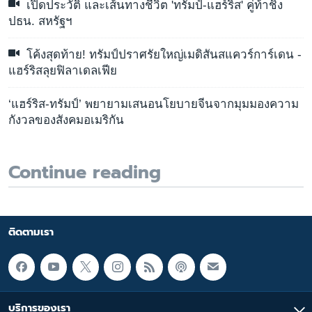
เปิดประวัติ และเส้นทางชีวิต 'ทรัมป์-แฮร์ริส' คู่ท้าชิง
ปธน. สหรัฐฯ
โค้งสุดท้าย! ทรัมป์ปราศรัยใหญ่เมดิสันสแควร์การ์เดน -
แฮร์ริสลุยฟิลาเดลเฟีย
‘แฮร์ริส-ทรัมป์’ พยายามเสนอนโยบายจีนจากมุมมองความ
กังวลของสังคมอเมริกัน
Continue reading
ติดตามเรา
บริการของเรา