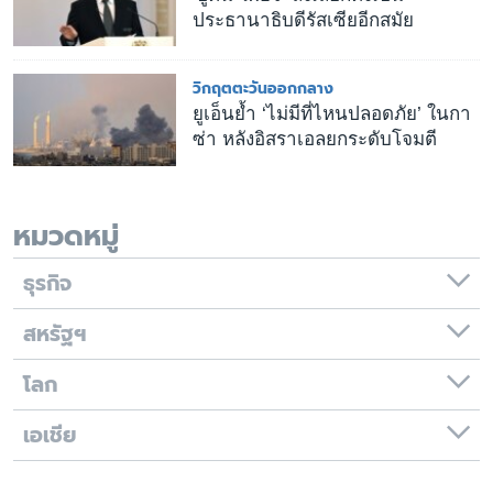
ประธานาธิบดีรัสเซียอีกสมัย
วิกฤตตะวันออกกลาง
ยูเอ็นย้ำ ‘ไม่มีที่ไหนปลอดภัย’ ในกา
ซ่า หลังอิสราเอลยกระดับโจมตี
หมวดหมู่
ธุรกิจ
สหรัฐฯ
โลก
เอเชีย