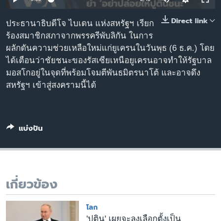
เรียนรู้ภาษาอังกฤษ
Direct link
ประธานาธิบดีโจ ไบเดน แห่งสหรัฐฯ เรียก
พอดคาสต์
ร้องสมาชิกสภาจากพรรครีพับลิกัน ในการ
ผลักดันความช่วยเหลือใหม่แก่ยูเครนในวันพุธ (6 ธ.ค.) โดย
ติดตามเรา
ได้เตือนว่าชัยชนะของรัสเซียเหนือยูเครนอาจทำให้รัฐบาล
มอสโกอยู่ในจุดที่พร้อมโจมตีพันธมิตรนาโต้ และอาจดึง
สหรัฐฯ เข้าสู่สงครามนี้ได้
เลือกภาษา
แบ่งปัน
เกี่ยวข้อง
โลก
'ปูติน' เผยจะลงเลือกตั้งเป็น