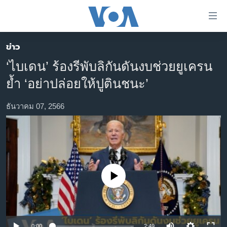
ลิ้งค์
เชื่อม
ต่อ
ข่าว
หน้าหลัก
ข้าม
‘ไบเดน’ ร้องรีพับลิกันดันงบช่วยยูเครน
ไป
โลก
ย้ำ ‘อย่าปล่อยให้ปูตินชนะ’
เนื้อหา
เอเชีย
หลัก
สหรัฐฯ
ธันวาคม 07, 2566
ข้าม
ไป
ไทย
หน้า
ธุรกิจ
หลัก
ข้าม
วิทยาศาสตร์
ไป
No media source currently available
สังคมและสุขภาพ
ที่
การ
ไลฟ์สไตล์
ค้นหา
ตรวจสอบข่าว
0:00
2:49