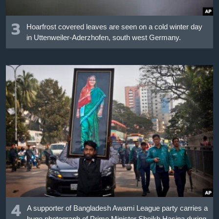
3
Hoarfrost covered leaves are seen on a cold winter day
in Uttenweiler-Aderzhofen, south west Germany.
4
A supporter of Bangladesh Awami League party carries a
huge photograph of Prime Minister Sheikh Hasina during