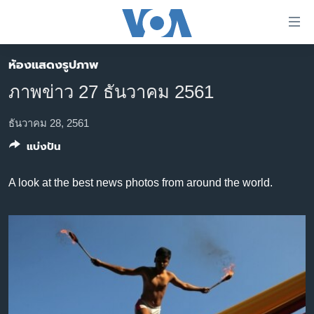
ลิ้งค์
เชื่อม
ต่อ
ห้องแสดงรูปภาพ
หน้าหลัก
ข้าม
ภาพข่าว 27 ธันวาคม 2561
ไป
โลก
เนื้อหา
เอเชีย
ธันวาคม 28, 2561
หลัก
แบ่งปัน
สหรัฐฯ
ข้าม
ไป
ไทย
A look at the best news photos from around the world.
หน้า
ธุรกิจ
หลัก
ข้าม
วิทยาศาสตร์
ไป
สังคมและสุขภาพ
ที่
การ
ไลฟ์สไตล์
ค้นหา
ตรวจสอบข่าว