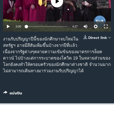
No media source currently available
เรียนรู้ภาษาอังกฤษ
พอดคาสต์
ติดตามเรา
0:00
4:27
Direct link
งานรับปริญญาปีนี้ของนักศึกษาจบใหม่ใน
สหรัฐฯ อาจมีสีสันเพิ่มขึ้นบ้างจากปีที่เเล้ว
เลือกภาษา
เนื่องจากรัฐต่างๆคลายความเข้มข้นของมาตรการล็อค
ดาวน์ ไปบ้างเเต่การระบาดของโควิด 19 ในหลายส่วนของ
โลกยังคงทำให้ครอบครัวของนักศึกษาต่างชาติ จำนวนมาก
ไม่สามารถเดินทางมาร่วมงานรับปริญญาได้
แบ่งปัน