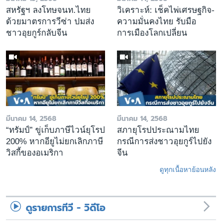
สหรัฐฯ ลงโทษจนท.ไทย
วิเคราะห์: เช็คไพ่เศรษฐกิจ-
ด้วยมาตรการวีซ่า ปมส่ง
ความมั่นคงไทย รับมือ
ชาวอุยกูร์กลับจีน
การเมืองโลกเปลี่ยน
มีนาคม 14, 2568
มีนาคม 14, 2568
“ทรัมป์” ขู่เก็บภาษีไวน์ยุโรป
สภายุโรปประณามไทย
200% หากอียูไม่ยกเลิกภาษี
กรณีการส่งชาวอุยกูร์ไปยัง
วิสกี้ของอเมริกา
จีน
ดูทุกเนื้อหาย้อนหลัง
ดูรายการทีวี - วิดีโอ