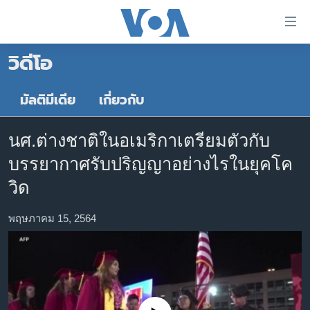
ลิ้งค์
เชื่อม
วิดีโอ
ต่อ
หน้าหลัก
ข้าม
ไป
โลก
มัลติมีเดีย
เกี่ยวกับ
เนื้อหา
เอเชีย
หลัก
นศ.ต่างชาติในอเมริกาเตรียมตัวกับ
สหรัฐฯ
ข้าม
บรรยากาศรับปริญญาอย่างไรในยุคโค
ไป
ไทย
หน้า
วิด
ธุรกิจ
หลัก
ข้าม
พฤษภาคม 15, 2564
วิทยาศาสตร์
ไป
สังคมและสุขภาพ
ที่
การ
ไลฟ์สไตล์
ค้นหา
ตรวจสอบข่าว