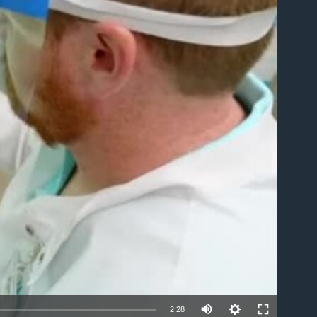
able
2:28