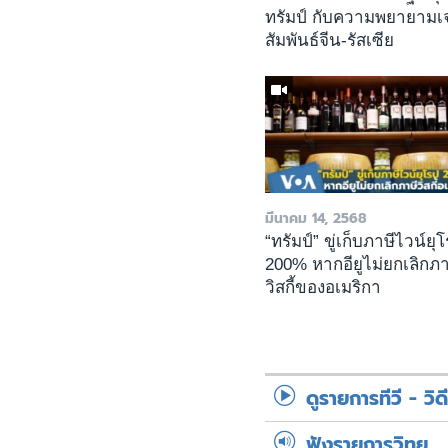
ทรัมป์ กับความพยายามเ
สัมพันธ์จีน-รัสเซีย
มีนาคม 14, 2568
“ทรัมป์” ขู่เก็บภาษีไวน์ยุ
200% หากอียูไม่ยกเลิกภา
วิสกี้ของอเมริกา
ดูรายการทีวี - วิด
ฟังรายการวิทยุ