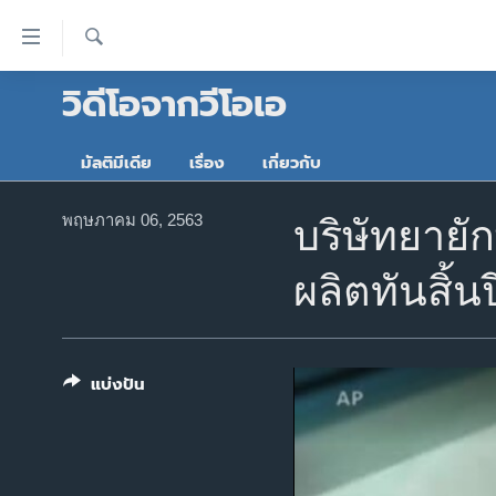
ลิ้งค์
เชื่อม
ค้นหา
วิดีโอจากวีโอเอ
ต่อ
หน้าหลัก
ข้าม
โลก
ไป
มัลติมีเดีย
เรื่อง
เกี่ยวกับ
เอเชีย
เนื้อหา
หลัก
สหรัฐฯ
พฤษภาคม 06, 2563
บริษัทยายั
ข้าม
ไทย
ไป
ผลิตทันสิ้นปี
หน้า
ธุรกิจ
หลัก
วิทยาศาสตร์
ข้าม
ไป
สังคมและสุขภาพ
แบ่งปัน
ที่
ไลฟ์สไตล์
การ
ตรวจสอบข่าว
ค้นหา