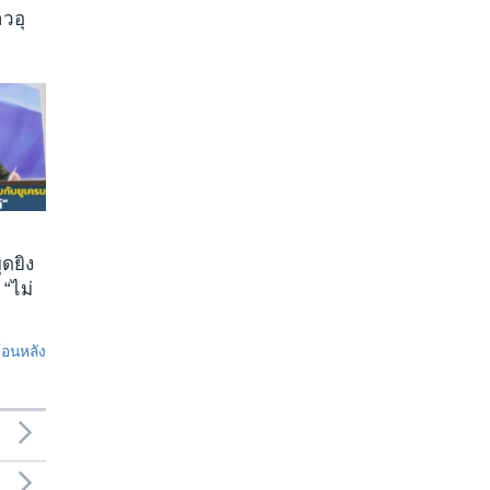
วอุ
ุดยิง
 “ไม่
ย้อนหลัง