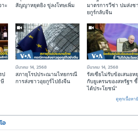
จาะ
สัญญาหยุดยิง ขู่ลงโทษเพิ่ม
มาตรการวีซ่า ปมส่งชา
ยกูร์กลับจีน
มีนาคม 14, 2568
มีนาคม 14, 2568
โรป
สภายุโรปประณามไทยกรณี
รัสเซียไม่รับข้อเสนอหย
ษี
การส่งชาวอุยกูร์ไปยังจีน
กับยูเครนของสหรัฐฯ ชี้
ได้ประโยชน์”
ดูทุกเนื้อหา
ีโอ