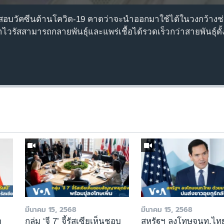
ดสอบวัคซีนต้านโควิด-19 คาดว่าจะนำออกมาใช้ได้ในวงกว้างช่ว
ไวรัสสามารถกลายพันธุ์และแพร่เชื้อได้รวดเร็วกว่าสายพันธุ์ดั้
มีนาคม 15, 2568
มีนาคม 15, 2568
ค
กลุ่ม ‘จี 7’ จี้รัสเซียเห็นชอบ
สหรัฐฯ ลงโทษจนท.ไทย