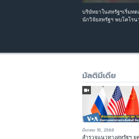
บริษัทยาในสหรัฐฯเริ่มท
นักวิจัยสหรัฐฯ พบโคโรนา
มัลติมีเดีย
มีนาคม 15, 2568
สำรวจแนวทางสหรัฐฯ ยุ