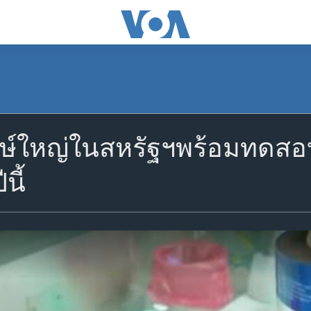
กษ์ใหญ่ในสหรัฐฯพร้อมทดสอบ
นี้