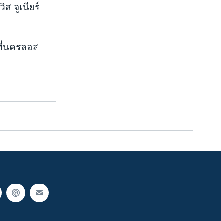
ส จูเนียร์
 ที่นครลอส