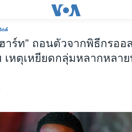
ไตล์
 ฮาร์ท” ถอนตัวจากพิธีกรออส
บ เหตุเหยียดกลุ่มหลากหลา
1