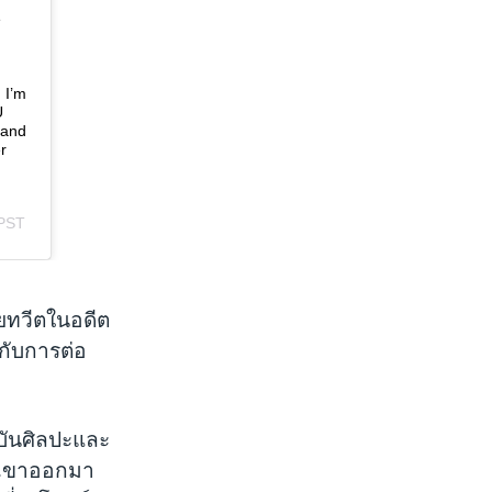
้ยทวีตในอดีต
วกับการต่อ
บันศิลปะและ
ห้เขาออกมา