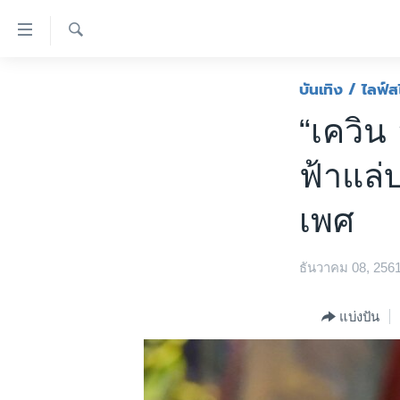
ลิ้งค์
เชื่อม
ค้นหา
ต่อ
หน้าหลัก
บันเทิง / ไลฟ์ส
ข้าม
โลก
“เควิน
ไป
เอเชีย
เนื้อหา
ฟ้าแล่
หลัก
สหรัฐฯ
ข้าม
ไทย
เพศ
ไป
หน้า
ธุรกิจ
หลัก
ธันวาคม 08, 256
วิทยาศาสตร์
ข้าม
ไป
สังคมและสุขภาพ
แบ่งปัน
ที่
ไลฟ์สไตล์
การ
ตรวจสอบข่าว
ค้นหา