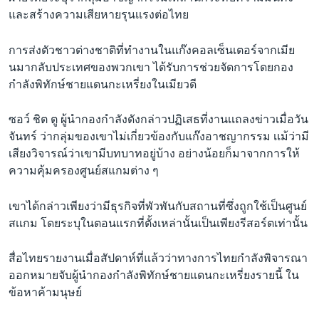
และสร้างความเสียหายรุนเเรงต่อไทย
การส่งตัวชาวต่างชาติที่ทำงานในแก๊งคอลเซ็นเตอร์จากเมีย
นมากลับประเทศของพวกเขา ได้รับการช่วยจัดการโดยกอง
กำลังพิทักษ์ชายแดนกะเหรี่ยงในเมียวดี
ซอว์ ชิต ตู ผู้นำกองกำลังดังกล่าวปฏิเสธที่งานเเถลงข่าวเมื่อวัน
จันทร์ ว่ากลุ่มของเขาไม่เกี่ยวข้องกับแก๊งอาชญากรรม เเม้ว่ามี
เสียงวิจารณ์ว่าเขามีบทบาทอยู่บ้าง อย่างน้อยก็มาจากการให้
ความคุ้มครองศูนย์สแกมต่าง ๆ
เขาได้กล่าวเพียงว่ามีธุรกิจที่พัวพันกับสถานที่ซึ่งถูกใช้เป็นศูนย์
สเเกม โดยระบุในตอนเเรกที่ตั้งเหล่านั้นเป็นเพียงรีสอร์ตเท่านั้น
สื่อไทยรายงานเมื่อสัปดาห์ที่แล้วว่าทางการไทยกำลังพิจารณา
ออกหมายจับผู้นำกองกำลังพิทักษ์ชายแดนกะเหรี่ยงรายนี้ ใน
ข้อหาค้ามนุษย์