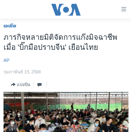
ลิ้งค์
เชื่อม
ต่อ
เอเชีย
หน้าหลัก
ข้าม
ภารกิจหลายมิติจัดการแก๊งมิจฉาชีพ
ไป
โลก
เมื่อ 'บิ๊กมือปราบจีน' เยือนไทย
เนื้อหา
เอเชีย
หลัก
AP
สหรัฐฯ
ข้าม
ไป
กุมภาพันธ์ 19, 2568
ไทย
หน้า
ธุรกิจ
แบ่งปัน
หลัก
ข้าม
วิทยาศาสตร์
ไป
สังคมและสุขภาพ
ที่
การ
ไลฟ์สไตล์
ค้นหา
ตรวจสอบข่าว