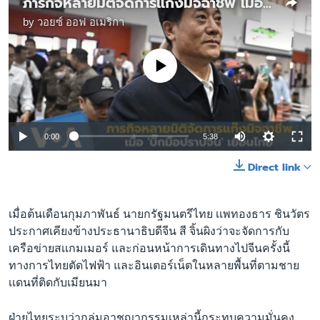
ภารกิจหลายมิติจัดการแก๊งมิจฉาชีพ เมื่อ 'บิ๊กมือปราบจีน' เยือนไทย
by
วอยซ์ ออฟ อเมริกา
No media source currently available
Auto
0:00
5:38
240p
Direct link
360p
Auto
240p
360p
480p
480p
เมื่อต้นเดือนกุมภาพันธ์ นายกรัฐมนตรีไทย เเพทองธาร ชินวัตร
ประกาศเคียงข้างประธานาธิบดีจีน สี จิ้นผิงว่าจะจัดการกับ
720p
720p
1080p
เครือข่ายสเเกมเมอร์ และก่อนหน้าการเดินทางไปจีนครั้งนี้
1080p
ทางการไทยตัดไฟฟ้า และอินเตอร์เน็ตในหลายพื้นที่ตามชาย
เเดนที่ติดกับเมียนมา
ฝ่ายไทยระบุว่ากลุ่มอาชญากรรมเหล่านี้กระทบความมั่นคง