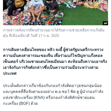
เรียนรู้ภาษาอังกฤษ
พอดคาสต์
ติดตามเรา
ภาพข่าวหลังจากที่คนจำนวนมากได้รับความช่วยเหลือจากแก๊งต้ม
ตุ๋น ที่เมืองเมียวดี วันที่ 17 ก.พ. 2025
เลือกภาษา
การเดินทางเยือนไทยของ หลิว จงอี้ ผู้ช่วยรัฐมนตรีกระทรวง
ความมั่นคงสาธารณะของจีน เพื่อร่วมแก้ไขปัญหาเเก๊งคอล
เซ็นเตอร์ บริเวณชายแดนไทยเมียนมา สะท้อนถึงความเอาจริง
เอาจังกับภารกิจดังกล่าวซึ่งเป็นความร่วมมือระหว่างสาม
ประเทศ
ประเด็นดังกล่าวเกี่ยวข้องกับกองกำลังติดอาวุธชนกลุ่มน้อย
และบุคคลที่สื่อจับตามองอย่าง พ.อ.ซอว์ ชิต ตู ผู้นำกองกำลัง
แห่งชาติกะเหรี่ยง (KNA) หรือกองกำลังพิทักษ์ชายแดน
กะเหรี่ยง (BGF) ด้วย