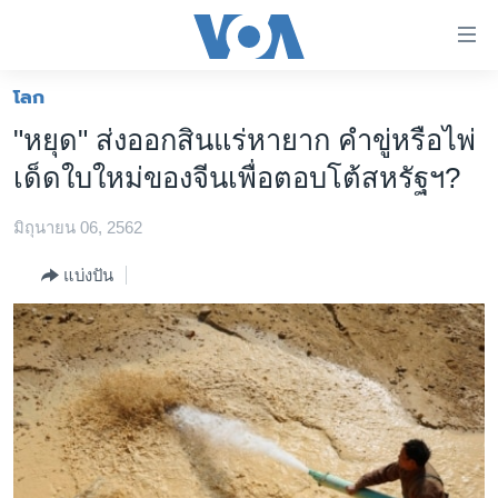
ลิ้งค์
เชื่อม
ต่อ
โลก
หน้าหลัก
ข้าม
"หยุด" ส่งออกสินแร่หายาก คำขู่หรือไพ่
ไป
โลก
เด็ดใบใหม่ของจีนเพื่อตอบโต้สหรัฐฯ?
เนื้อหา
เอเชีย
หลัก
มิถุนายน 06, 2562
สหรัฐฯ
ข้าม
ไป
ไทย
แบ่งปัน
หน้า
ธุรกิจ
หลัก
ข้าม
วิทยาศาสตร์
ไป
สังคมและสุขภาพ
ที่
การ
ไลฟ์สไตล์
ค้นหา
ตรวจสอบข่าว