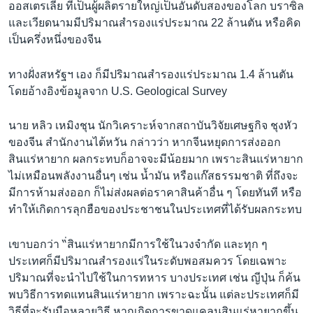
ออสเตรเลีย ที่เป็นผู้ผลิตรายใหญ่เป็นอันดับสองของโลก บราซิล
และเวียดนามมีปริมาณสำรองแร่ประมาณ 22 ล้านตัน หรือคิด
เป็นครึ่งหนึ่งของจีน
ทางฝั่งสหรัฐฯ เอง ก็มีปริมาณสำรองแร่ประมาณ 1.4 ล้านตัน
โดยอ้างอิงข้อมูลจาก U.S. Geological Survey
นาย หลิว เหมิงชุน นักวิเคราะห์จากสถาบันวิจัยเศษฐกิจ ชุงหัว
ของจีน สำนักงานไต้หวัน กล่าวว่า หากจีนหยุดการส่งออก
สินแร่หายาก ผลกระทบก็อาจจะมีน้อยมาก เพราะสินแร่หายาก
ไม่เหมือนพลังงานอื่นๆ เช่น น้ำมัน หรือแก๊สธรรมชาติ ที่ถึงจะ
มีการห้ามส่งออก ก็ไม่ส่งผลต่อราคาสินค้าอื่น ๆ โดยทันที หรือ
ทำให้เกิดการลุกฮือของประชาชนในประเทศที่ได้รับผลกระทบ
เขาบอกว่า “่สินแร่หายากมีการใช้ในวงจำกัด และทุก ๆ
ประเทศก็มีปริมาณสำรองแร่ในระดับพอสมควร โดยเฉพาะ
ปริมาณที่จะนำไปใช้ในการทหาร บางประเทศ เช่น ญีปุ่น ก็ค้น
พบวิธีการทดแทนสินแร่หายาก เพราะฉะนั้น แต่ละประเทศก็มี
วิธีที่จะรับมือหลายวิธี หากเกิดการขาดแคลนสินแร่หายากขึ้น