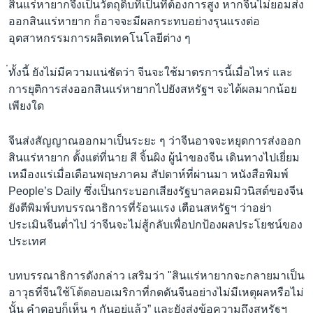
สินแร่หายากจึงเป็นวัตถุดิบที่เป็นที่ต้องการสูง หากจีนไม่ยอมส่ง
ออกสินแร่หายาก ก็อาจจะมีผลกระทบอย่างรุนแรงต่อ
อุตสาหกรรมการผลิตเทคโนโลยีต่าง ๆ
่ทั้งนี้ ยังไม่มีความแน่ชัดว่า จีนจะใช้มาตรการนี้เมื่อไหร่ และ
การยุติการส่งออกสินแร่หายากไปยังสหรัฐฯ จะได้ผลมากน้อย
เพียงใด
จีนส่งสัญญาณออกมาเป็นระยะ ๆ ว่าจีนอาจจะหยุดการส่งออก
สินแร่หายาก ตั้งแต่ที่นาย สี จิ้นผิง ผู้นำของจีน เดินทางไปเยี่ยม
เหมืองแร่เมื่อเดือนพฤษภาคม สัปดาห์ที่ผ่านมา หนังสือพิมพ์
People’s Daily ซึ่งเป็นกระบอกเสียงรัฐบาลคอมมิวนิสต์ของจีน
ยังตีพิมพ์บทบรรณาธิการที่ร้อนแรง เตือนสหรัฐฯ ว่าอย่า
ประเมินจีนต่ำไป ว่าจีนจะไม่สู้กลับเพื่อปกป้องผลประโยชน์ของ
ประเทศ
บทบรรณาธิการดังกล่าว เสริมว่า "สินแร่หายากจะกลายมาเป็น
อาวุธที่จีนใช้โต้ตอบอเมริกาที่กดดันจีนอย่างไม่มีเหตุผลหรือไม่
นั้น คำตอบก็เห็น ๆ กันอยู่แล้ว” และยังส่งข้อความถึงสหรัฐฯ