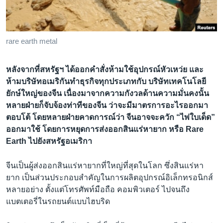
เรียนรู้ภาษาอังกฤษ
พอดคาสต์
rare earth metal
ติดตามเรา
หลังจากที่สหรัฐฯ ได้ออกคำสั่งห้ามใช้อุปกรณ์หัวเหว่ย และ
ห้ามบริษัทอเมริกันทำธุรกิจทุกประเภทกับ บริษัทเทคโนโลยี
ยักษ์ใหญ่ของจีน เนื่องมาจากความกังวลด้านความมั่นคงนั้น
เลือกภาษา
หลายฝ่ายก็จับจ้องท่าทีของจีน ว่าจะมีมาตรการอะไรออกมา
ตอบโต้ โดยหลายฝ่ายคาดการณ์ว่า จีนอาจจะควัก “ไพ่ใบเด็ด”
ออกมาใช้ โดยการหยุดการส่งออกสินแร่หายาก หรือ Rare
Earth ไปยังสหรัฐอเมริกา
จีนเป็นผู้ส่งออกสินแร่หายากที่ใหญ่ที่สุดในโลก ซึ่งสินแร่หา
ยาก เป็นส่วนประกอบสำคัญในการผลิตอุปกรณ์อิเล็กทรอนิกส์
หลายอย่าง ตั้งแต่โทรศัพท์มือถือ คอมพิวเตอร์ ไปจนถึง
แบตเตอรี่ในรถยนต์แบบไฮบริด