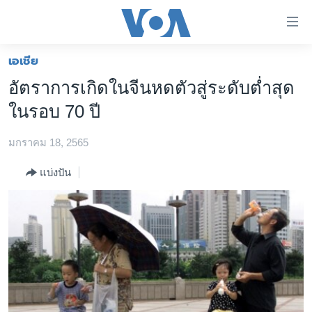
ลิ้งค์
เชื่อม
ต่อ
เอเชีย
หน้าหลัก
ข้าม
อัตราการเกิดในจีนหดตัวสู่ระดับต่ำสุด
ไป
โลก
ในรอบ 70 ปี
เนื้อหา
เอเชีย
หลัก
มกราคม 18, 2565
สหรัฐฯ
ข้าม
ไป
ไทย
แบ่งปัน
หน้า
ธุรกิจ
หลัก
ข้าม
วิทยาศาสตร์
ไป
สังคมและสุขภาพ
ที่
การ
ไลฟ์สไตล์
ค้นหา
ตรวจสอบข่าว