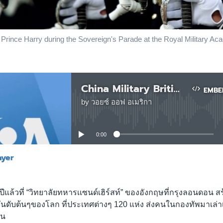
h Prince Harry during the Sovereign's Parade at the Royal Military Ac
China Military British Sandhurst Academy
EMBE
by
วอยซ์ ออฟ อเมริกา
No media source currently available
0:00
ayer
EMBED
ีแล้วที่ “วิทยาลัยทหารเเซนด์เฮิร์สท์” ของอังกฤษที่กรุงลอนดอน สร
ันดับต้นๆของโลก ที่ประเทศต่างๆ 120 แห่ง ส่งคนในกองทัพมาเล่าเ
คน