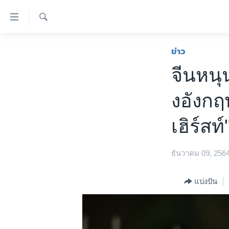
ลิ้งค์
เชื่อม
ค้นหา
ต่อ
หน้าหลัก
ข่าว
ข้าม
โลก
จีนหนุ
ไป
เอเชีย
เนื้อหา
งอังกฤ
หลัก
สหรัฐฯ
ข้าม
ไทย
เฮิร์สท์
ไป
หน้า
ธุรกิจ
หลัก
ธันวาคม 09, 256
วิทยาศาสตร์
ข้าม
ไป
สังคมและสุขภาพ
แบ่งปัน
ที่
ไลฟ์สไตล์
การ
ตรวจสอบข่าว
ค้นหา