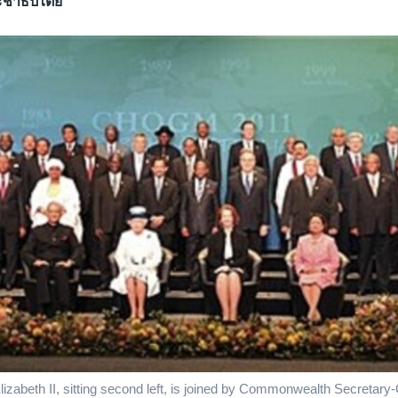
ชาธิปไตย
lizabeth II, sitting second left, is joined by Commonwealth Secretary