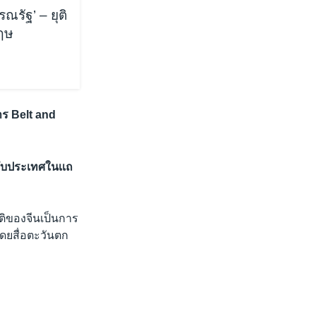
รัฐ’ – ยุติ
กฤษ
าร Belt and
กับประเทศในเเถ
ิของจีนเป็นการ
โดยสื่อตะวันตก