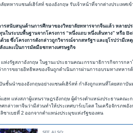
ัยทหารเเซนด์เฮิร์สท์ ของอังกฤษ รับเจ้าหน้าที่จากต่างประเทศเข้
รสนับสนุนด้านการศึกษาของวิทยาลัยทหารจากจีนแล้ว หลายประเท
งทุนในระบบพื้นฐานจากโครงการ “หนึ่งแถบ หนึ่งเส้นทาง” หรือ B
ีนด้วย ซึ่งโครงการดังกล่าวถูกวิจารณ์จากสหรัฐฯ และยุโรปว่ามีเห
งหลังเเละเป็นการมัดมือชกทางเศรษฐกิจ
ูด แห่งรัฐสภาอังกฤษ ในฐานะประธานคณะกรรมาธิการกิจการกลาโ
บว่าการขยายอิทธิพลของจีนถูกดำเนินการผ่านการอบรมทางทหารด
ันชั้นนำของอังกฤษอย่างเเซนด์เฮิร์สท์ กำลังถูกเเทนที่โดยสถาบ
ด์เเฮท แห่งสภาผู้เเทนราษฎรอังกฤษ ผู้ดำรงตำเเหน่งประธานคณะ
ทศกล่าวหาจีนว่ามีส่วนทำให้ประเทศบาร์เบโดส ในเครือจักรภพอั
ลิซาเบธที่ 2 ออกจากตำแหน่งประมุขแห่งรัฐของตน
SEE ALSO: