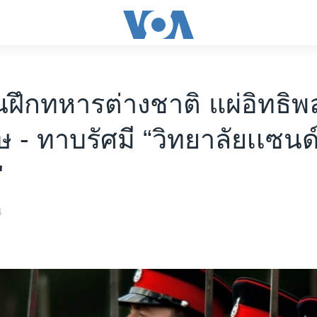
นฝึกทหารต่างชาติ แผ่อิทธิพล
ษ - ทาบรัศมี “วิทยาลัยเเซนด
"
4