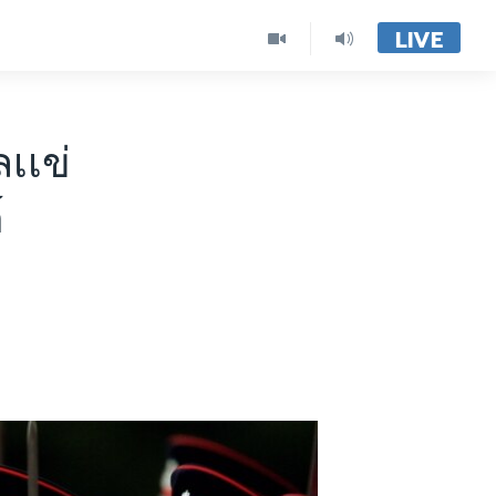
LIVE
เเข่
์