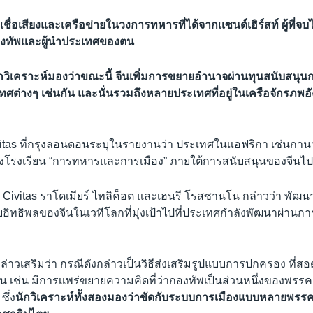
เชื่อเสียงและเครือข่ายในวงการทหารที่ได้จากเเซนด์เฮิร์สท์ ผู้ที่
องทัพและผู้นำประเทศของตน
ักวิเคราะห์มองว่าขณะนี้ จีนเพิ่มการขยายอำนาจผ่านทุนสนับสนุ
ศต่างๆ เช่นกัน และนั่นรวมถึงหลายประเทศที่อยู่ในเครือจักรภพ
ivitas ที่กรุงลอนดอนระบุในรายงานว่า ประเทศในเเอฟริกา เช่นกา
ตั้งโรงเรียน “การทหารและการเมือง” ภายใต้การสนับสนุนของจีนไป
 Civitas ราโดเมียร์ ไทลิค็อต และเฮนรี โรสซานโน กล่าวว่า พัฒ
อิทธิพลของจีนในเวทีโลกที่มุ่งเป้าไปที่ประเทศกำลังพัฒนาผ่านก
่าวเสริมว่า กรณีดังกล่าวเป็นวิธีส่งเสริมรูปแบบการปกครอง ที่ส
 เช่น มีการเเพร่ขยายความคิดที่ว่ากองทัพเป็นส่วนหนึ่งของพรรคก
ึ่ง
นักวิเคราะห์ทั้งสองมองว่าขัดกับระบบการเมืองแบบหลายพรร