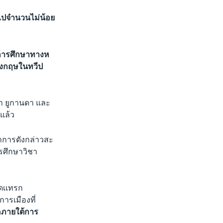
จบไปจำนวนไม่น้อย
นการศึกษาทางห
อังกฤษในทวีป
นา ยูกานดา และ
แล้ว
นาการดังกล่าวสะ
ารศึกษาวิชา
อดเเทรก
ารเมืองที่
คภายใต้การ