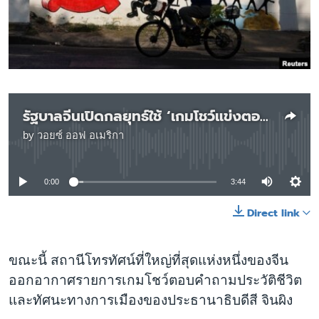
เรียนรู้ภาษาอังกฤษ
พอดคาสต์
ติดตามเรา
รัฐบาลจีนเปิดกลยุทธ์ใช้ ‘เกมโชว์แข่งตอบคำถามประวัติผู้นำ’ จูงใจวัยรุ่นให้สนใจลัทธิสังคมนิยม
by
วอยซ์ ออฟ อเมริกา
เลือกภาษา
No media source currently available
0:00
3:44
Direct link
ขณะนี้ สถานีโทรทัศน์ที่ใหญ่ที่สุดแห่งหนึ่งของจีน
ออกอากาศรายการเกมโชว์ตอบคำถามประวัติชีวิต
และทัศนะทางการเมืองของประธานาธิบดีสี จินผิง