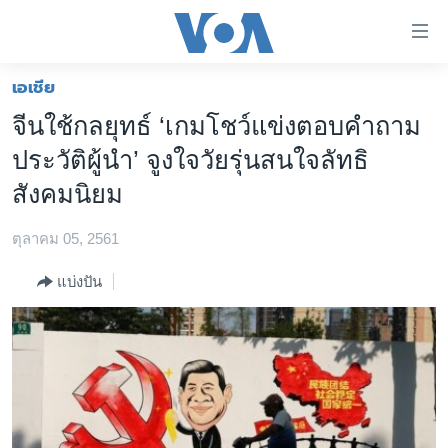
ลิ้งค์
เชื่อม
ต่อ
เอเชีย
หน้าหลัก
ข้าม
จีนใช้กลยุทธ์ ‘เกมโชว์แข่งตอบคำถาม
ไป
โลก
ประวัติผู้นำ’ จูงใจวัยรุ่นสนใจลัทธิ
เนื้อหา
เอเชีย
หลัก
สังคมนิยม
สหรัฐฯ
ข้าม
ไป
ตุลาคม 05, 2561
ไทย
หน้า
ธุรกิจ
แบ่งปัน
หลัก
ข้าม
วิทยาศาสตร์
ไป
สังคมและสุขภาพ
ที่
การ
ไลฟ์สไตล์
ค้นหา
ตรวจสอบข่าว