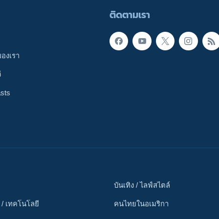
ติดตามเรา
ของเรา
ี
sts
บันเทิง / ไลฟ์สไตล์
 / เทคโนโลยี
คนไทยในอเมริกา