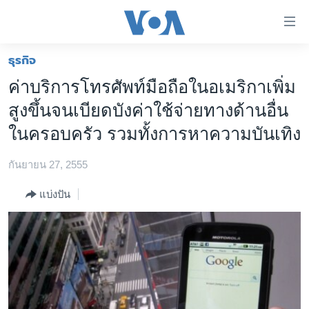
ลิ้งค์
เชื่อม
ต่อ
ธุรกิจ
หน้าหลัก
ข้าม
ค่าบริการโทรศัพท์มือถือในอเมริกาเพิ่ม
ไป
โลก
สูงขึ้นจนเบียดบังค่าใช้จ่ายทางด้านอื่น
เนื้อหา
เอเชีย
หลัก
ในครอบครัว รวมทั้งการหาความบันเทิง
สหรัฐฯ
ข้าม
ไป
กันยายน 27, 2555
ไทย
หน้า
ธุรกิจ
แบ่งปัน
หลัก
ข้าม
วิทยาศาสตร์
ไป
สังคมและสุขภาพ
ที่
การ
ไลฟ์สไตล์
ค้นหา
ตรวจสอบข่าว