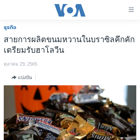
ลิ้งค์
เชื่อม
ต่อ
ธุรกิจ
หน้าหลัก
ข้าม
สายการผลิตขนมหวานในบราซิลคึกคัก
ไป
โลก
เตรียมรับฮาโลวีน
เนื้อหา
เอเชีย
หลัก
ตุลาคม 29, 2565
สหรัฐฯ
ข้าม
ไป
ไทย
แบ่งปัน
หน้า
ธุรกิจ
หลัก
ข้าม
วิทยาศาสตร์
ไป
สังคมและสุขภาพ
ที่
การ
ไลฟ์สไตล์
ค้นหา
ตรวจสอบข่าว