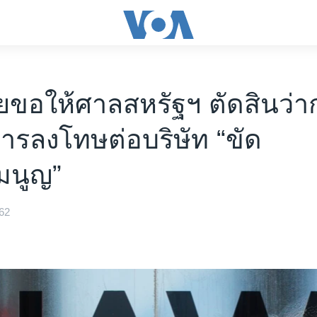
่ยขอให้ศาลสหรัฐฯ ตัดสินว่า
รลงโทษต่อบริษัท “ขัด
มนูญ”
62