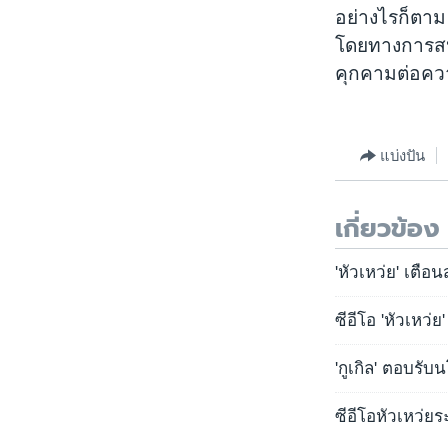
อย่างไรก็ตาม
โดยทางการสห
คุกคามต่อควา
แบ่งปัน
เกี่ยวข้อง
'หัวเหว่ย' เตื
ซีอีโอ 'หัวเหว
'กูเกิล' ตอบรับ
ซีอีโอหัวเหว่ยร