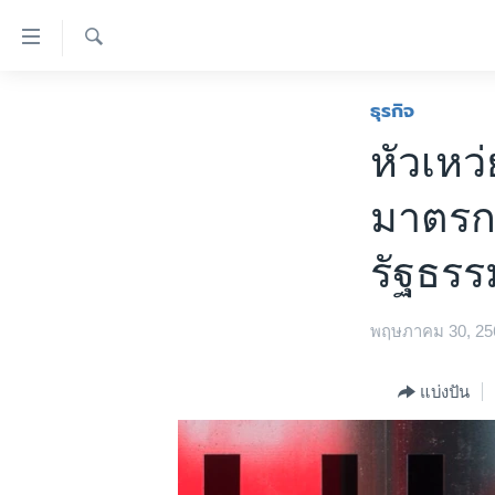
ลิ้งค์
เชื่อม
ค้นหา
ต่อ
หน้าหลัก
ธุรกิจ
ข้าม
โลก
หัวเหว
ไป
เอเชีย
เนื้อหา
มาตรกา
หลัก
สหรัฐฯ
ข้าม
ไทย
รัฐธรร
ไป
หน้า
ธุรกิจ
หลัก
พฤษภาคม 30, 25
วิทยาศาสตร์
ข้าม
ไป
สังคมและสุขภาพ
แบ่งปัน
ที่
ไลฟ์สไตล์
การ
ตรวจสอบข่าว
ค้นหา