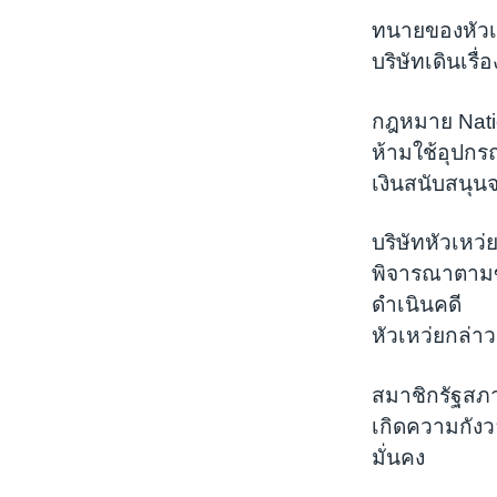
ทนายของหัวเหว
บริษัทเดินเร
กฎหมาย Natio
ห้ามใช้อุปกร
เงินสนับสนุ
บริษัทหัวเห
พิจารณาตามข
ดำเนินคดี
หัวเหว่ยกล่าว
สมาชิกรัฐสภาอ
เกิดความกังว
มั่นคง