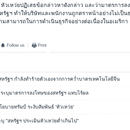
 หัวเหว่ยปฏิเสธข้อกล่าวหาดังกล่าว และว่ามาตรการล
รัฐฯ ทำให้บริษัทและพนักงานถูกตราหน้าอย่างไม่เป็น
มสามารถในการดำเนินธุรกิจอย่างต่อเนื่องในอเมริกา
Follow us
Print
อนสหรัฐฯ กำลังทำร้ายตัวเองจากการคว่ำบาตรเทคโนโลยีจีน
่ย' ระบุมาตรการลงโทษของสหรัฐฯ แทบไร้ผล
นโยบายทรัมป์ ระงับสัมพันธ์ 'หัวเหว่ย'
ะบุ "สหรัฐฯ ประเมินหัวเหว่ยต่ำเกินไป"