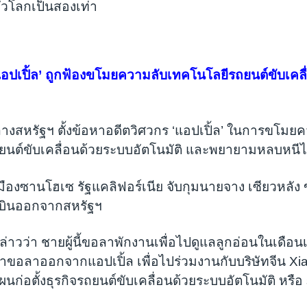
ั่วโลกเป็นสองเท่า
แอปเปิ้ล’ ถูกฟ้องขโมยความลับเทคโนโลยีรถยนต์ขับเคล
งสหรัฐฯ ตั้งข้อหาอดีตวิศวกร ‘แอปเปิ้ล’ ในการขโมย
ยนต์ขับเคลื่อนด้วยระบบอัตโนมัติ และพยายามหลบหนี
เมืองซานโฮเซ รัฐแคลิฟอร์เนีย จับกุมนายจาง เซียวหลัง
่องบินออกจากสหรัฐฯ
่าวว่า ชายผู้นี้ขอลาพักงานเพื่อไปดูแลลูกอ่อนในเดือ
ขาขอลาออกจากแอปเปิ้ล เพื่อไปร่วมงานกับบริษัทจีน X
แผนก่อตั้งธุรกิจรถยนต์ขับเคลื่อนด้วยระบบอัตโนมัติ หรือ 