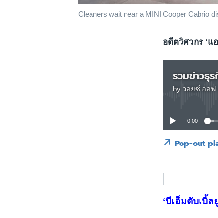
Cleaners wait near a MINI Cooper Cabrio dis
อดีตวิศวกร ‘แอ
รวมข่าวธุร
by
วอยซ์ ออฟ 
0:00
Pop-out pl
‘บีเอ็มดับเบิ