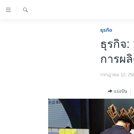
ลิ้งค์
เชื่อม
ค้นหา
ต่อ
หน้าหลัก
ธุรกิจ
ข้าม
โลก
ธุรกิจ:
ไป
เอเชีย
เนื้อหา
การผลิ
หลัก
สหรัฐฯ
ข้าม
ไทย
ไป
กรกฎาคม 12, 25
หน้า
ธุรกิจ
หลัก
วิทยาศาสตร์
แบ่งปัน
ข้าม
ไป
สังคมและสุขภาพ
ที่
ไลฟ์สไตล์
การ
ตรวจสอบข่าว
ค้นหา