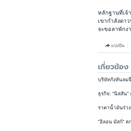
หลักฐานที่เจ
เขากำลังดาวน์
จะขอลาพักงานไ
แบ่งปัน
เกี่ยวข้อง
บริษัทกังหันลม
ธุรกิจ: "นิสสั
ราคาน้ำมันร่วงร
"อิลอน มัสก์" ต