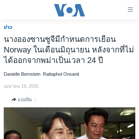
ลิ้งค์
เชื่อม
ต่อ
ข่าว
หน้าหลัก
ข้าม
นางอองซานซูจีมีกำหนดการเยือน
ไป
โลก
Norway ในเดือนมิถุนายน หลังจากที่ไม่
เนื้อหา
เอเชีย
หลัก
ได้ออกจากพม่าเป็นเวลา 24 ปี
สหรัฐฯ
ข้าม
ไป
Danielle Bernstein
Rattaphol Onsanit
ไทย
หน้า
เมษายน 19, 2555
ธุรกิจ
หลัก
ข้าม
วิทยาศาสตร์
แบ่งปัน
ไป
สังคมและสุขภาพ
ที่
การ
ไลฟ์สไตล์
ค้นหา
ตรวจสอบข่าว