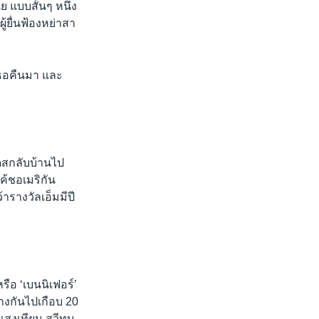
เย แบบสั้นๆ หนึ่ง
้ยื่นฟ้องหย่าสา
งเธอคืนมา และ
์ดสกลับบ้านไป
ค้ชอเมริกัน
ารางวัลเอ็มมีปี
รือ ‘เบนนิเฟอร์’
างกันไปเกือบ 20
้แสงเทียน สวีทบ