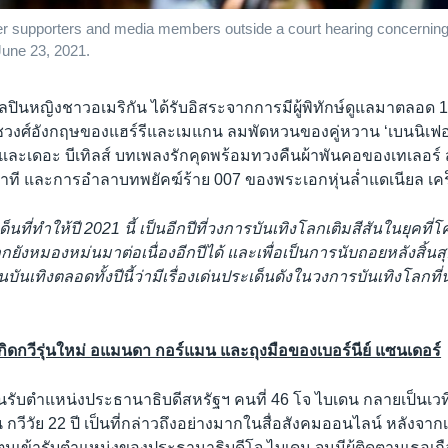
ver supporters and media members outside a court hearing concerning 
June 23, 2021.
 ศิลปินหญิงชาวอเมริกัน ได้รับอิสระจากการมีผู้พิทักษ์ดูแลมาตลอด 1
งศ์อังกฤษของแฮร์รีและเมแกน ลมพัดหวนของคู่หวาน ‘เบนนิเฟอร
ละเดอะ บีเทิลส์ บทเพลงรักคุดพร้อมทวงคืนผ้าพันคอของเทเลอร์ ส
าที และการอำลาบทพยัคฆ์ร้าย 007 ของพระเอกหุ่นล่ำแดเนียล เคร็
ี่ทำให้ปี 2021 นี้ เป็นอีกปีที่วงการบันเทิงโลกเติมสีสันในยุคที่โ
ยังหมองหม่นมาต่อเนื่องอีกปีได้ และเพื่อเป็นการนับถอยหลังสิ้นส
บันเทิงตลอดทั้งปีนี้ว่ามีเรื่องเด่นประเด็นดังในวงการบันเทิงโลกท
ิดกวีรุ่นใหม่ อแมนดา กอร์แมน และถุงมือของเบอร์นีย์ แซนเดอร์
รับตำแหน่งประธานาธิบดีสหรัฐฯ คนที่ 46 โจ ไบเดน กลายเป็นเวที
วีวัย 22 ปี เป็นที่กล่าวถึงอย่างมากในสื่อสังคมออนไลน์ หลังจา
นเข้ารับตำแหน่งของประธานาธิบดีโจ ไบเดน จนมีผู้ติดตามเธอเก