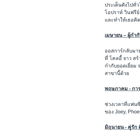
ประเด็นดังไปทั
โอปราห์ วินฟรีย
และทำให้เธอคิดป
เมษายน – ผู้กำก
ออสการ์กลับมาป
ที่ โคลอี้ จาว 
กำกับยอดเยี่ยม 
สาขานี้ด้วย
พฤษภาคม - การก
ช่วงเวลาที่แฟ
ของ Joey, Phoe
มิถุนายน - คู่รัก