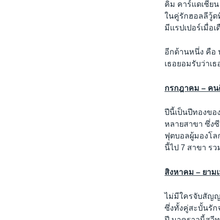
คิม คาร์แดเชียน 
ในคู่รักฮอลลีวู
มีแรปเปอร์เมื่อเ
อีกด้านหนึ่ง คื
เธอยอมรับว่าเธอ
กรกฎาคม – คนดีได
ปีนี้เป็นปีทองข
หลายสาขา ซึ่งซี
ฟุตบอลผู้มองโลกใ
นี้ไป 7 สาขา รวม
สิงหาคม – ยามเม
ไม่มีใครจับสัญญา
ซึ่งทั้งคู่สะบั
ปี มาคราวนี้สวี