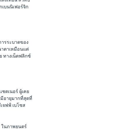
เบนนิเฟอร์จิก
ังการระบาดของ
หนาตาเหมือนแต่
าย ทางเน็ตฟลิกซ์
ชตเนอร์ ผู้เคย
มีอายุมากที่สุดที่
ีเจฟฟ์ เบโซส
็ก ในภาพยนตร์