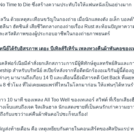
 No Time to Die ซึ่งสร้างความประทับใจให้แฟนหนังเป็นอย่างมาก
วีน ด้วยเหตุสะเทือนขวัญในกองถ่าย เมื่อนักแสดงดัง อเล็ก บอลด์วิน
ฮลีนา ฮัตชินส์ เสียชีวิตกลางกองถ่ายเรื่อง Rust สะท้อนปัญหาค
ะสวัสดิภาพของผู้ประกอบอาชีพในกองถ่ายภาพยนตร์
นีย์ได้รับอิสรภาพ เดอะ บีเทิลส์รีเทิร์น เพลงทวงคืนผ้าพันคอของเท
แคลิฟอร์เนียมีคำสั่งยกเลิกสภาวะการมีผู้พิทักษ์ดูแลทรัพย์สินและก
ship สำหรับบริทนีย์ สเปียร์หลังจากที่อดีตนักร้องอเมริกันผู้นี้ต้
งต่างๆ มานานถึงเกือบ 14 ปี และเดือนนี้ยังมีสารคดี Get Back ที่เผ
าน 8 ชั่วโมง ที่ไม่เคยเผยแพร่ที่ไหนในโลกมาก่อน ให้แฟนๆได้หวนร
ยาว 10 นาที ของเพลง All Too Well ของเทเลอร์ สวิฟต์ ที่เรียกเสีย
ย่างเจ็บแสบถึงเจค จิลเลินฮาล นักแสดงชายที่เป็นคนรักเก่าความ
ึงกับแซวว่าแค่คืนผ้าพันคอไปซะก็จบเรื่อง!
ัญส่งท้ายเดือน คือ เหตุเหยียบกันตายในคอนเสิร์ตของศิลปินแรป ทรา