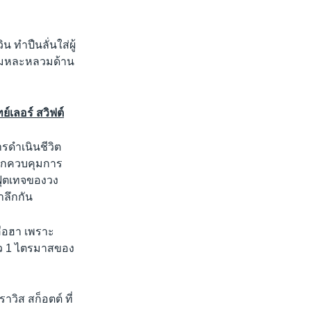
 ทำปืนลั่นใส่ผู้
วามหละหลวมด้าน
ย์เลอร์ สวิฟต์
ารดำเนินชีวิต
องถูกควบคุมการ
ยฟุตเทจของวง
ำลึกกัน
งฮือฮา เพราะ
ยาว 1 ไตรมาสของ
วิส สก็อตต์ ที่