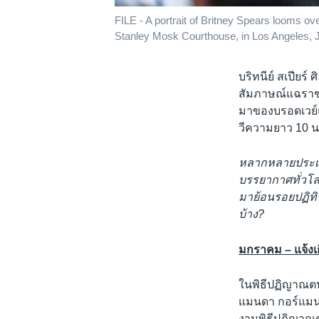
FILE - A portrait of Britney Spears looms o
Stanley Mosk Courthouse, in Los Angeles, 
บริทนีย์ สเปียร์
สัมภาษณ์แฉราชว
มาของบรอดเวย์แ
วีความยาว 10 น
หลากหลายประเด็นท
บรรยากาศทั่วโลก
มาย้อนรอยปฏิทิน
บ้าง?
มกราคม – แจ้งเก
ในพิธีปฏิญาณตน
แมนดา กอร์แมน ก
งานพิธีปฏิญาณต