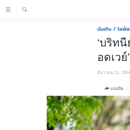
ลิ้งค์
เชื่อม
ค้นหา
ต่อ
หน้าหลัก
บันเทิง / ไลฟ์ส
ข้าม
โลก
‘บริทนี
ไป
เอเชีย
เนื้อหา
อดเวย์
หลัก
สหรัฐฯ
ข้าม
ไทย
ไป
ธันวาคม 11, 256
หน้า
ธุรกิจ
หลัก
วิทยาศาสตร์
แบ่งปัน
ข้าม
ไป
สังคมและสุขภาพ
ที่
ไลฟ์สไตล์
การ
ตรวจสอบข่าว
ค้นหา