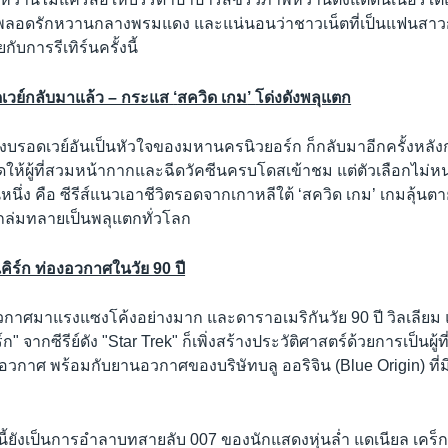
พลอดรักหวานกลางพรมแดง และแน่นอนว่าชาวเน็ตที่เป็นแฟนสาวก
บการรีเทิร์นครั้งนี้
เวย์กลับมาแล้ว – กระแส
‘
สควิด เกม
’
โด่งดังพลุแตก
ดงบรอดเวย์อันเป็นหัวใจของมหานครนิวยอร์ก ก็กลับมาอีกครั้งหล
ดให้ผู้ที่สวมหน้ากากและฉีดวัคซีนครบโดสเข้าชม แต่ตัวเลือกไม่
หนึ่ง คือ ซีรีส์แนวเอาชีวิตรอดจากเกาหลีใต้ ‘สควิด เกม’ เกมลุ้นต
ถล่มทลายเป็นพลุแตกทั่วโลก
เคิร์ก ท่องอวกาศในวัย 90 ปี
วกาศมาแรงแซงโค้งอย่างมาก และดาราอเมริกันวัย 90 ปี วิลเลียม แ
์ก" จากซีรีย์ดัง "Star Trek" ก็เพิ่งสร้างประวัติศาสตร์ด้วยการเป็นผู้ที่
วกาศ พร้อมกับยานอวกาศของบริษัทบลู ออริจิน (Blue Origin) ที่ม
นี้ยังเป็นการอำลาบทสายลับ 007 ของนักแสดงหุ่นล่ำ แดเนียล เคร