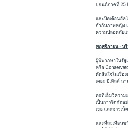
บอนด์ภาคที่ 25
และปิดเดือนฮัลโล
กำกับภาพหญิง เ
ความปลอดภัยแล
พฤศจิกายน - บริท
ผู้พิพากษาในรัฐ
หรือ Conservator
ตัดสินใจในเรื่อ
เดอะ บีเทิลส์ น
ต่อที่เอ็มวีความ
เป็นการจิกกัดอ
เธอ และชาวเน็ตถ
และที่สะเทือนขว