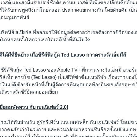
เวสต์ และสามีแรปเปอร์ชื่อดัง คานเย เวสต์ ที่เพิ่งขอเปลี่ยนชื่อเป็น 
้ดที่ได้รับการพูดถึงมาโดยตลอด ประกาศแยกทางกัน โดยฝ่ายคิม เป็นผู
ดือนกุมภาพันธ์
อ บริทนีย์ สเปียร์ส ที่ออกมาให้ข้อมูลต่อศาลว่าเธอต้องการชีวิตขอ
โกหกคนทั้งโลกว่าเธอโอเคดี ทั้งที่มันไม่ใช่
้มีที่ยืนบ้าง เมื่อซีรีส์ฟีลกู้ด Ted Lasso
กวาดรางวัลเอ็มมีส์
องซีรีส์ฟีลกู้ด Ted Lasso ของ Apple TV+ ที่กวาดรางวัลเอ็มมี อวอร
รีส์เท็ด ลาซโซ (Ted Lasso) เป็นซีรีส์ขำขื่นแนวกีฬา เรื่องราวของโ
นแง่ดี ต้องรับหน้าที่เป็นผู้จัดการทีมฟุตบอลท้องถิ่นของอังกฤษ คว้
ถึงรางวัลซีรีย์ตลกยอดเยี่ยม
ื่อลมพัดหวน กับ เบนนิเฟอร์ 2.0
!
ณได้ทันสำหรับ คู่รักรีเทิร์น เบน เอฟเฟล็ก กับ เจนนิเฟอร์ โลเปซ ห
้นรักจากคนรักเก่าในวงการ และหวนกลับมาหวานชื่นอีกครั้งหลังแยกท
ทหวานไม่แคร์สื่อให้บรรดาปาปารัสซี่รัวภาพหวานตั้งแต่ดินเนอร์ใต