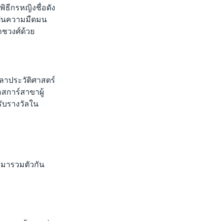
ธีกรหญิงชื่อดัง
เป็นความมืดมน
าชวงศ์ด้วย
ลาประวัติศาสตร์
อสการ์สาขาผู้
รับรางวัลใน
บมารวมตัวกัน