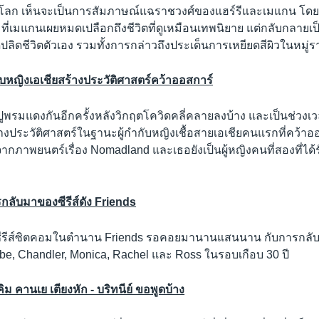
่วโลก เห็นจะเป็นการสัมภาษณ์แฉราชวงศ์ของแฮร์รีและเมแกน โดยพิ
์ ที่เมแกนเผยหมดเปลือกถึงชีวิตที่ดูเหมือนเทพนิยาย แต่กลับกลาย
ลิดชีวิตตัวเอง รวมทั้งการกล่าวถึงประเด็นการเหยียดสีผิวในหมู่ร
ับหญิงเอเชียสร้างประวัติศาสตร์คว้าออสการ์
ูพรมแดงกันอีกครั้งหลังวิกฤตโควิดคลี่คลายลงบ้าง และเป็นช่วงเว
สร้างประวัติศาสตร์ในฐานะผู้กำกับหญิงเชื้อสายเอเชียคนแรกที่คว้าอ
จากภาพยนตร์เรื่อง Nomadland และเธอยังเป็นผู้หญิงคนที่สองที่ได้
ลับมาของซีรีส์ดัง Friends
นซีรีส์ซิตคอมในตำนาน Friends รอคอยมานานแสนนาน กับการกลั
be, Chandler, Monica, Rachel และ Ross ในรอบเกือบ 30 ปี
 คิม คานเย เตียงหัก - บริทนีย์ ขอพูดบ้าง