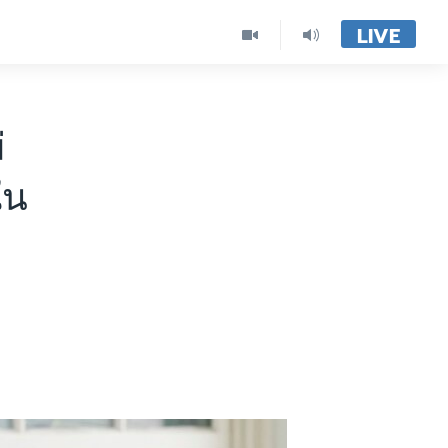
LIVE
่
ใน