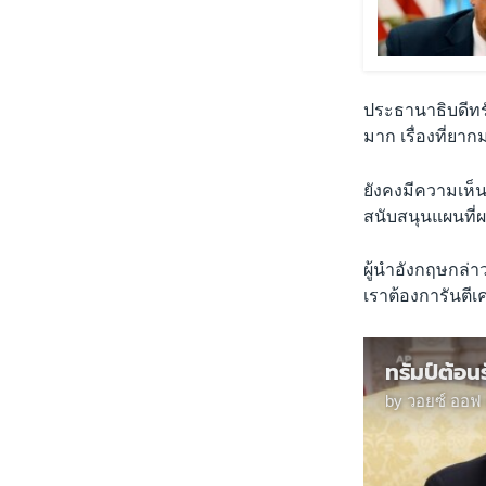
ประธานาธิบดีทรัม
มาก เรื่องที่ยา
ยังคงมีความเห็น
สนับสนุนแผนที่ผ
ผู้นำอังกฤษกล่าวเ
เราต้องการันตีเ
by
วอยซ์ ออฟ 