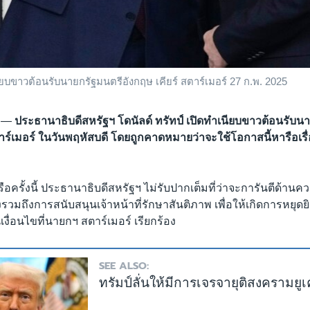
ียบขาวต้อนรับนายกรัฐมนตรีอังกฤษ เคียร์ สตาร์เมอร์ 27 ก.พ. 2025
 —
ประธานาธิบดีสหรัฐฯ โดนัลด์ ทรัทป์ เปิดทำเนียบขาวต้อนรับน
ตาร์เมอร์ ในวันพฤหัสบดี โดยถูกคาดหมายว่าจะใช้โอกาสนี้หารือเ
อครั้งนี้ ประธานาธิบดีสหรัฐฯ ไม่รับปากเต็มที่ว่าจะการันตีด้านค
งรวมถึงการสนับสนุนเจ้าหน้าที่รักษาสันติภาพ เพื่อให้เกิดการหยุดย
็นเงื่อนไขที่นายกฯ สตาร์เมอร์ เรียกร้อง
SEE ALSO:
ทรัมป์ลั่นให้มีการเจรจายุติสงครามยูเ