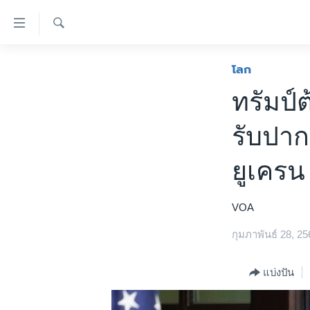
ลิ้งค์
เชื่อม
ค้นหา
ต่อ
หน้าหลัก
โลก
ข้าม
โลก
ทรัมป์
ไป
เอเชีย
เนื้อหา
รับปาก
หลัก
สหรัฐฯ
ข้าม
ไทย
ยูเครน
ไป
หน้า
ธุรกิจ
หลัก
VOA
วิทยาศาสตร์
ข้าม
ไป
สังคมและสุขภาพ
กุมภาพันธ์ 28, 25
ที่
ไลฟ์สไตล์
การ
แบ่งปัน
ตรวจสอบข่าว
ค้นหา