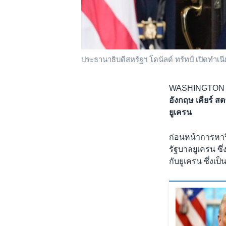
ประธานาธิบดีสหรัฐฯ โดนัลด์ ทรัทป์ เปิดทำเน
WASHINGTON
อังกฤษ เคียร์ ส
ยูเครน
ก่อนหน้าการหารื
รัฐบาลยูเครน ซึ่
กับยูเครน ซึ่งเป