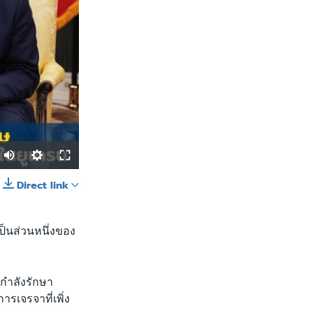
Auto
240p
Direct link
SHARE
360p
480p
เป็นส่วนหนึ่งของ
720p
1080p
งกำลังรักษา
รเจรจาที่เพิ่ง