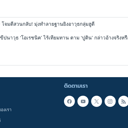
 โจมตีสวนกลับ! มุ่งทำลายฐานยิงอาวุธกลุ่มฮูตี
ีปนาวุธ ‘โอเรชนิค’ ไร้เทียมทาน ตาม ‘ปูติน’ กล่าวอ้างจริงหร
ติดตามเรา
ของเรา
ี