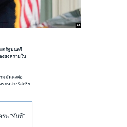
ายกรัฐมนตรี
รื่องสงครามใน
วามมั่นคงต่อ
ิงระหว่างรัสเซีย
ครน “ทันที”