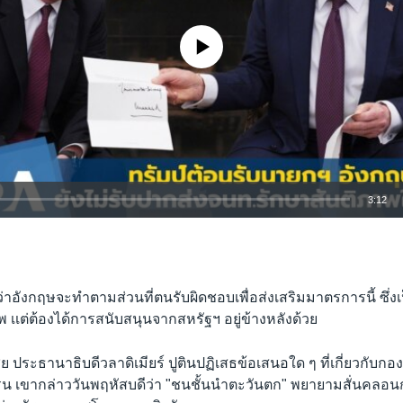
No media source currently available
3:12
EMBED
ว่าอังกฤษจะทำตามส่วนที่ตนรับผิดชอบเพื่อส่งเสริมมาตรการนี้ ซึ่ง
 เเต่ต้องได้การสนับสนุนจากสหรัฐฯ อยู่ข้างหลังด้วย
Auto
240p
360p
480p
ซีย ประธานาธิบดีวลาดิเมียร์ ปูตินปฏิเสธข้อเสนอใด ๆ ที่เกี่ยวกับกอ
น เขากล่าววันพฤหัสบดีว่า "ชนชั้นนำตะวันตก" พยายามสั่นคลอนกา
720p
1080p