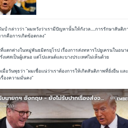
ป์ กล่าวว่า "ผมหวังว่าเรามีปัญหานั้นให้กังวล....การรักษาสันติภาพ
กมากคือการเกิดข้อตกลง"
ที่เเตกต่างในหมู่พันธมิตรยุโรป เรื่องการส่งทหารไปยูเครนในอนาค
รั่งเศสเป็นผู้เสนอ แต่โปแลนด์และบางประเทศไม่เห็นด้วย
มื่อวันพุธว่า "ผมเชื่อแน่ว่าเราต้องการให้เกิดสันติภาพที่ยั่งยืน และเพ
ครื่องความมั่นคง"
ทรัมป์ต้อนรับนายกฯ อังกฤษ - ยังไม่รับปากเรื่องส่งจนท.รักษาสันติภาพในยูเครน
EMBE
อเมริกา