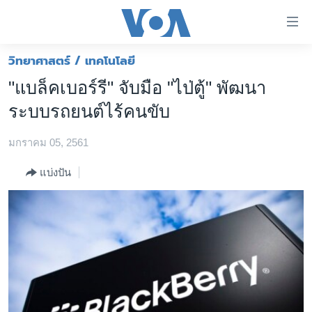
ลิ้งค์
เชื่อม
ต่อ
วิทยาศาสตร์ / เทคโนโลยี
หน้าหลัก
ข้าม
"แบล็คเบอร์รี" จับมือ "ไป่ตู้" พัฒนา
ไป
โลก
ระบบรถยนต์ไร้คนขับ
เนื้อหา
เอเชีย
หลัก
มกราคม 05, 2561
สหรัฐฯ
ข้าม
ไป
ไทย
แบ่งปัน
หน้า
ธุรกิจ
หลัก
ข้าม
วิทยาศาสตร์
ไป
สังคมและสุขภาพ
ที่
การ
ไลฟ์สไตล์
ค้นหา
ตรวจสอบข่าว