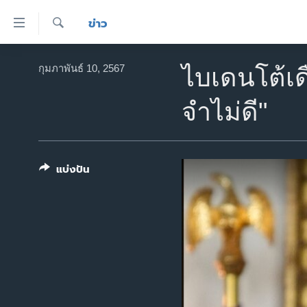
ลิ้งค์
ข่าว
เชื่อม
ค้นหา
ต่อ
หน้าหลัก
กุมภาพันธ์ 10, 2567
ไบเดนโต้เด
ข้าม
โลก
ไป
จำไม่ดี"
เอเชีย
เนื้อหา
หลัก
สหรัฐฯ
ข้าม
ไทย
ไป
แบ่งปัน
หน้า
ธุรกิจ
หลัก
วิทยาศาสตร์
ข้าม
ไป
สังคมและสุขภาพ
ที่
ไลฟ์สไตล์
การ
ตรวจสอบข่าว
ค้นหา