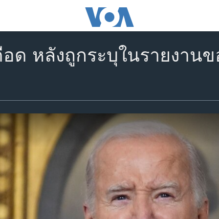
ือด หลังถูกระบุในรายงานข