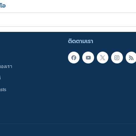
ีโอ
ติดตามเรา
ของเรา
ี
sts