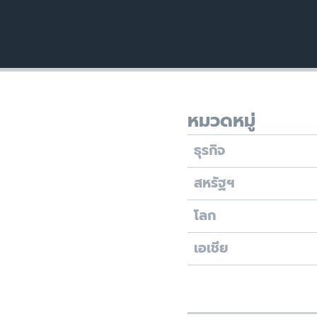
หมวดหมู่
ธุรกิจ
สหรัฐฯ
โลก
เอเชีย