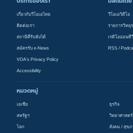
บริการของเรา
มัลติมีเดีย
เกี่ยวกับวีโอเอไทย
วีโอเอวิดีโอ
ติดต่อเรา
รายการวิทยุ
สถานีที่รับฟังได้
เรดิโอออนทีว
สมัครรับ e-News
RSS / Podca
VOA's Privacy Policy
Accessibility
หมวดหมู่
ติดตามเรา
เอเชีย
ธุรกิจ
สหรัฐฯ
วิทยาศาสตร์
โลก
สังคม / สุข
เลือกภาษา