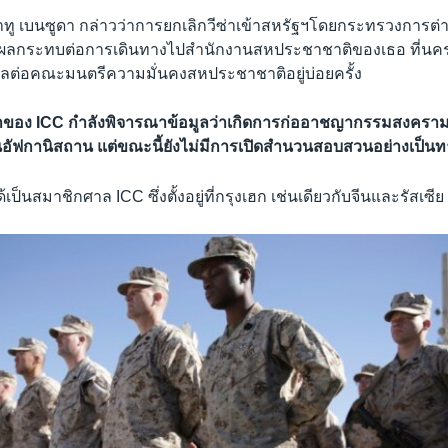
ู เบนซูดา กล่าวว่าการยกเลิกวีซ่าเข้าสหรัฐฯโดยกระทรวงการต่
ามีผลกระทบต่อการเดินทางไปสำนักงานสหประชาชาติของเธอ ที่นครน
ูลต่อคณะมนตรีความมั่นคงสหประชาชาติอยู่บ่อยครั้ง
ษาของ ICC กำลังพิจารณาข้อมูลว่าเกิดการก่ออาชญากรรมสงคราม
อัฟกานิสถาน แต่ขณะนี้ยังไม่มีการเปิดสำนวนสอบสวนอย่างเป็น
ได้เป็นสมาชิกศาล ICC ซึ่งตั้งอยู่ที่กรุงเฮก เช่นเดียวกับจีนและรัสเซีย