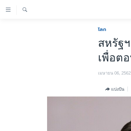
ลิ้งค์
เชื่อม
ค้นหา
ต่อ
หน้าหลัก
โลก
ข้าม
โลก
สหรัฐฯ
ไป
เอเชีย
เนื้อหา
เพื่อต
หลัก
สหรัฐฯ
ข้าม
ไทย
ไป
เมษายน 06, 2562
หน้า
ธุรกิจ
หลัก
วิทยาศาสตร์
แบ่งปัน
ข้าม
ไป
สังคมและสุขภาพ
ที่
ไลฟ์สไตล์
การ
ตรวจสอบข่าว
ค้นหา