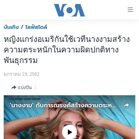
ลิ้งค์
เชื่อม
ต่อ
บันเทิง / ไลฟ์สไตล์
หน้าหลัก
ข้าม
หญิงแกร่งอเมริกันใช้เวทีนางงามสร้าง
ไป
โลก
ความตระหนักในความผิดปกติทาง
เนื้อหา
เอเชีย
หลัก
พันธุกรรม
สหรัฐฯ
ข้าม
ไป
มกราคม 19, 2562
ไทย
หน้า
ธุรกิจ
แบ่งปัน
หลัก
ข้าม
วิทยาศาสตร์
'นางงาม' กับการณรงค์สร้างความตระหนักโรคความผิดปกติทางด้านพันธุกรรม
ไป
สังคมและสุขภาพ
ที่
การ
ไลฟ์สไตล์
ค้นหา
ตรวจสอบข่าว
No media source currently available