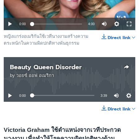
เรียนรู้ภาษาอังกฤษ
พอดคาสต์
0:00
4:00
ติดตามเรา
หญิงแกร่งอเมริกันใช้เวทีนางงามสร้างความ
Direct link
ตระหนักในความผิดปกติทางพันธุกรรม
เลือกภาษา
Beauty Queen Disorder
by
วอยซ์ ออฟ อเมริกา
No media source currently available
0:00
3:39
Direct link
Victoria Graham ใช้ตำแหน่งจากเวทีประกวด
นางงาม เพื่อทำให้โรคความผิดปกติทางด้าน