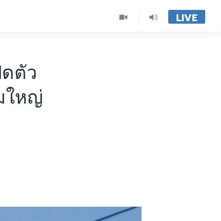
LIVE
ิดตัว
มใหญ่