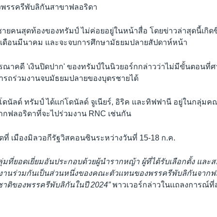
พรรครีพับลิกันสาขาฟลอริดา
ชายคนสุดท้องของทรัมป์ ไม่ค่อยอยู่ในหน้าสื่อ โดยข่าวล่าสุดนี้เกิดข
นเดือนมีนาคม และจะจบการศึกษามัธยมปลายสัปดาห์หน้า
ารณาคดี 'เงินปิดปาก' ของทรัมป์ในนิวยอร์กกล่าวว่าไม่มีขั้นตอนที่ศา
ามารถร่วมงานจบมัธยมปลายของบุตรชายได้
ดนัลด์ ทรัมป์ ได้เเก่โดนัลด์ จูเนียร์, อิริค และทิฟฟานี อยู่ในกลุ่
จากฟลอริดาที่จะไปร่วมงาน RNC เช่นกัน
ที่ เมืองมิลวอกีรัฐวิสคอนซินระหว่างวันที่ 15-18 ก.ค.
ลุ่มที่ยอดเยี่ยมอันประกอบด้วยผู้นำรากหญ้า ผู้ที่ได้รับเลือกตั้ง 
งานร่วมกันเป็นส่วนหนึ่งของคณะตัวเเทนของพรรครีพับลิกันจากฟล
าติของพรรครีพับลิกันในปี 2024
”
พาวเวอร์กล่าวในเเถลงการณ์ที่