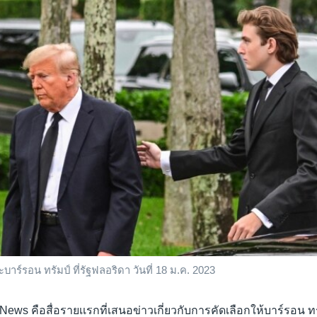
ะบาร์รอน ทรัมป์ ที่รัฐฟลอริดา วันที่ 18 ม.ค. 2023
ews คือสื่อรายเเรกที่เสนอข่าวเกี่ยวกับการคัดเลือกให้บาร์รอน ทรั