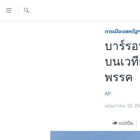
ลิ้งค์
เชื่อม
ค้นหา
ต่อ
หน้าหลัก
การเมืองสหรัฐ
ข้าม
โลก
บาร์รอ
ไป
เอเชีย
เนื้อหา
บนเวที
หลัก
สหรัฐฯ
ข้าม
ไทย
พรรค
ไป
หน้า
ธุรกิจ
หลัก
AP
วิทยาศาสตร์
ข้าม
ไป
สังคมและสุขภาพ
พฤษภาคม 10, 25
ที่
ไลฟ์สไตล์
การ
แบ่งปัน
ตรวจสอบข่าว
ค้นหา