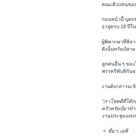
คณะตัวเเทนของ
ก่อนหน้านี้ บุตร
อายุครบ 18 ปีใ
ผู้พิพากษาที่พิจ
ดังนั้นทรัมป์ส
ลูกคนอื่น ๆ ของโ
พรรครีพับลิกัน
งานดังกล่าวจะจัด
“เราโชคดีที่ได้ก
ครัวทรัมป์มาทำ
งานประชุมแห่งช
ที่มา: เอพี