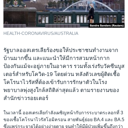
เรียนรู้ภาษาอังกฤษ
พอดคาสต์
ติดตามเรา
HEALTH-CORONAVIRUS/AUSTRALIA
รัฐบาลออสเตรเลียร้องขอให้ประชาชนทำงานจาก
เลือกภาษา
บ้านมากขึ้น และแนะนำให้มีการสวมหน้ากาก
ป้องกันแม้จะอยู่ภายในอาคาร รวมทั้งเร่งรับวัคซีนบูส
เตอร์สำหรับโควิด-19 โดยด่วน หลังตัวเลขผู้ติดเชื้อ
โคโรนาไวรัสที่ต้องเข้ารับการรักษาตัวในโรง
พยาบาลพุ่งสูงใกล้สถิติล่าสุดแล้ว ตามรายงานของ
สำนักข่าวรอยเตอร์
ในเวลานี้ ออสเตรเลียกำลังเผชิญหน้ากับการระบาดระลอกที่ 3
ของเชื้อโคโรนาไวรัสโอมิครอน สายพันธุ์ย่อย BA.4 และ BA.5
ซึ่งแพร่กระจายได้อย่างง่ายดาย จนทำให้มีผู้ป่วยเพิ่มขึ้นถึงกว่า