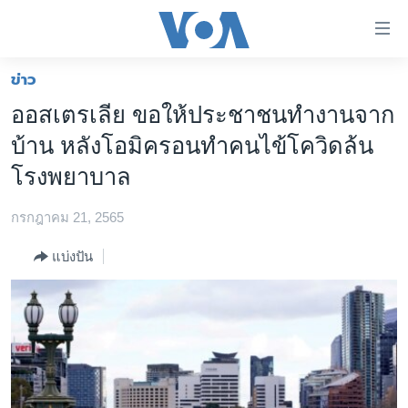
ลิ้งค์
เชื่อม
ต่อ
ข่าว
หน้าหลัก
ข้าม
ออสเตรเลีย ขอให้ประชาชนทำงานจาก
ไป
โลก
บ้าน หลังโอมิครอนทำคนไข้โควิดล้น
เนื้อหา
เอเชีย
หลัก
โรงพยาบาล
สหรัฐฯ
ข้าม
ไป
กรกฎาคม 21, 2565
ไทย
หน้า
ธุรกิจ
แบ่งปัน
หลัก
ข้าม
วิทยาศาสตร์
ไป
สังคมและสุขภาพ
ที่
การ
ไลฟ์สไตล์
ค้นหา
ตรวจสอบข่าว